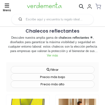
Menú
Chalecos reflectantes
Descubre nuestra amplia gama de
chalecos reflectantes
🌟,
diseñados para garantizar la máxima visibilidad y seguridad en
cualquier entorno laboral. estos chalecos son la elección perfecta
para empresas que valoran la protección y el bienestar de sus
empleados. confeccionados con materiales de alta calidad,
Ver más
nuestros chalecos reflectantes son duraderos, cómodos y, sobre
todo, altamente visibles en condiciones de poca luz. además,
ofrecemos la opción de personalizarlos con el logotipo o el mensaje
Filtrar
de tu empresa, convirtiéndolos en una potente herramienta de
Precio más bajo
merchandising que aumenta la visibilidad de tu marca. ya sea para
un equipo de construcción, personal de seguridad o eventos al aire
Precio más alto
libre, nuestros chalecos reflectantes son la solución perfecta para
destacar y mantenerse seguro. no esperes más, explora nuestra
selección de chalecos reflectantes y
haz que tu empresa brille en
la oscuridad
💫. ¡haz clic aquí para comenzar a personalizar tus
chalecos ahora!