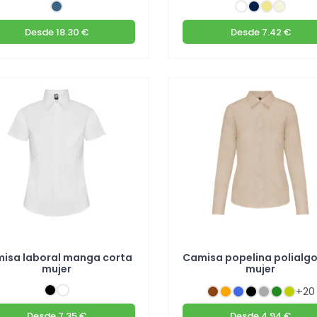
Desde
18.30 €
Desde
7.42 €
isa laboral manga corta
Camisa popelina polialg
mujer
mujer
+20
Desde
7.35 €
Desde
4.94 €