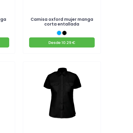
rga
Camisa oxford mujer manga
corta entallada
Desde
10.29 €