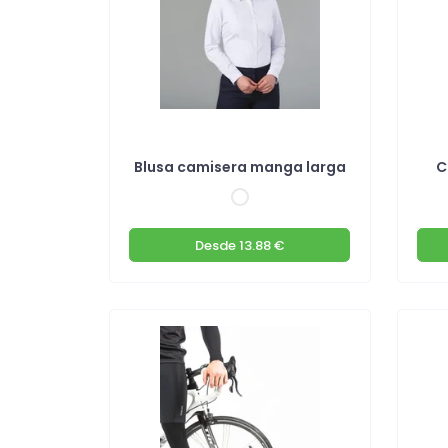
Blusa camisera manga larga
C
Desde
13.88 €