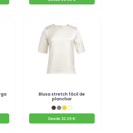
rga
Blusa stretch fácil de
planchar
Desde
32.29 €