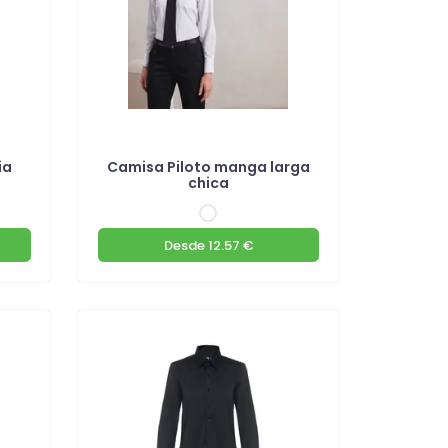
ia
Camisa Piloto manga larga
chica
Desde
12.57 €