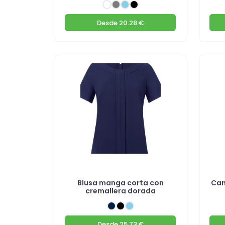
Desde
20.28 €
Blusa manga corta con
Cam
cremallera dorada
Desde
25.73 €