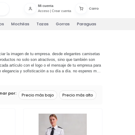
Mi cuenta
Carro
Acceso
|
Crear cuenta
os
Mochilas
Tazas
Gorras
Paraguas
ciar la imagen de tu empresa. desde elegantes camisetas
productos no solo son atractivos, sino que también son
cada artículo con el logo o el mensaje de tu empresa para
elegancia y sofisticación a su día a día. no esperes más,
e con nuestros productos personalizables! 🌟
¡empieza a
nar por:
Precio más bajo
Precio más alto