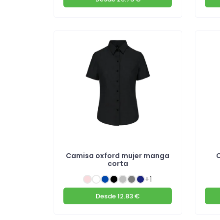
Camisa oxford mujer manga
corta
+1
Desde
12.83 €