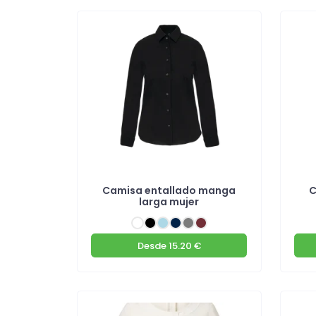
Camisa entallado manga
C
larga mujer
Desde
15.20 €