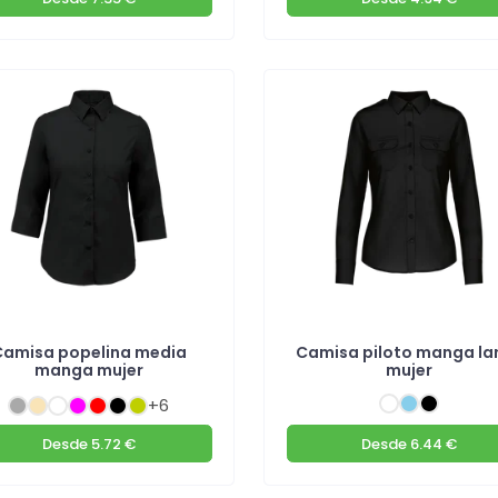
Camisa popelina media
Camisa piloto manga la
manga mujer
mujer
+6
Desde
5.72 €
Desde
6.44 €