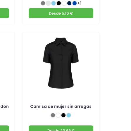
+1
Desde
5.10 €
odón
Camisa de mujer sin arrugas
Desde
20.66 €