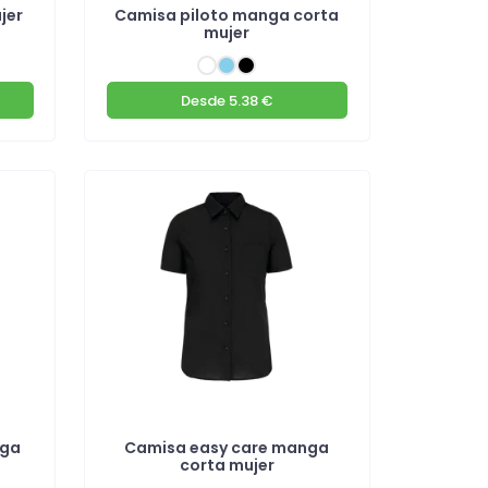
jer
Camisa piloto manga corta
mujer
Desde
5.38 €
nga
Camisa easy care manga
corta mujer