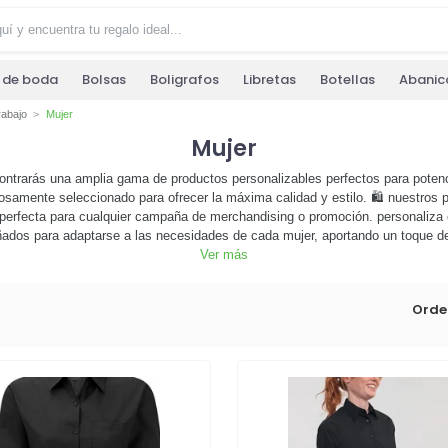
s de boda
Bolsas
Boligrafos
Libretas
Botellas
Abanic
rabajo
Mujer
Mujer
ontrarás una amplia gama de productos personalizables perfectos para poten
osamente seleccionado para ofrecer la máxima calidad y estilo. 🛍️ nuestros 
ón perfecta para cualquier campaña de merchandising o promoción. personaliza 
ñados para adaptarse a las necesidades de cada mujer, aportando un toque de 
Ver más
os productos pueden ayudarte a destacar. ¡haz que tu marca sea inolvidabl
personalizar ahora!
Orde