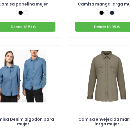
Camisa popelina mujer
Camisa manga larga mu
Desde
13.51 €
Desde
18.95 €
isa Denim algodón para
Camisa envejecida ma
mujer
larga mujer