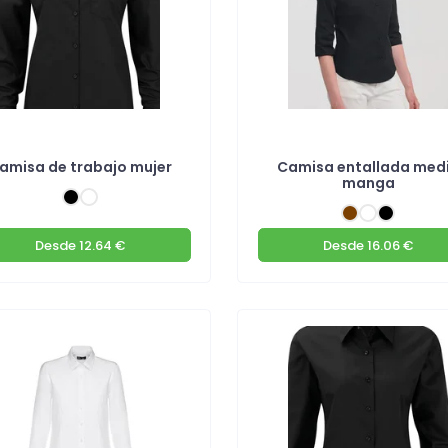
amisa de trabajo mujer
Camisa entallada med
manga
Desde
12.64 €
Desde
16.06 €