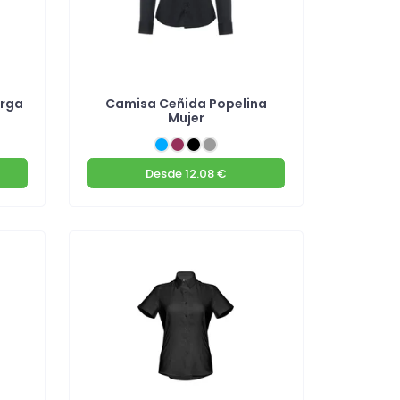
arga
Camisa Ceñida Popelina
Mujer
Desde
12.08 €