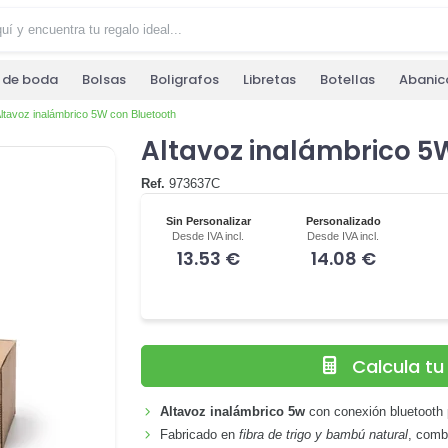
s de boda
Bolsas
Boligrafos
Libretas
Botellas
Abanic
ltavoz inalámbrico 5W con Bluetooth
Altavoz inalámbrico 5
Ref.
973637C
Sin Personalizar
Personalizado
Desde IVA incl.
Desde IVA incl.
13.53 €
14.08 €
Calcula t
Altavoz inalámbrico 5w
con conexión bluetooth p
Fabricado en
fibra de trigo y bambú natural
, comb