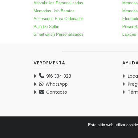
Alfombrillas Personalizadas
Memoria
Memorias Usb Baratas
Memoria
Accesorios Para Ordenador
Electrod
Palo De Selfie
Power B
Smartwatch Personalizados
Lápices 
VERDEMENTA
AYUD
916 334 328
Loca
WhatsApp
Preg
Contacto
Térm
Este sitio web utiliza cooki