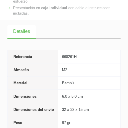
esfuerzo.
Presentación en
caja individual
con cable e instrucciones
incluidas.
Detalles
Referencia
668261H
Almacén
M2
Material
Bambú
Dimensiones
6.0 x 5.0 cm
Dimensiones del envío
32 x 32 x 15 cm
Peso
97 gr