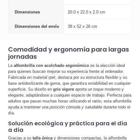
Dimensiones
20.0 x 22.0 x 2.0 cm
Dimensiones del envío
38 x 52 x 26 cm
Comodidad y ergonomía para largas
jornadas
La
alfombrilla con acolchado ergonómico
es la elección ideal
para quienes buscan mejorar su experiencia frente al ordenador.
Fabricada en
material rpet
, destaca por su estructura flexible y su
base antideslizante de goma, que garantiza estabilidad en cualquier
superficie. Su diseño en
gris vigore
aporta un toque moderno y
elegante, adaptándose a cualquier espacio de trabajo. Perfecta para
adultos que pasan muchas horas utilizando el ratón, esta alfombrilla
ayuda a mantener una
posición cómoda y saludable
durante todo el
día.
Solución ecológica y práctica para el día
a día
Gracias a su
talla única
y dimensiones compactas, la
alfombrilla