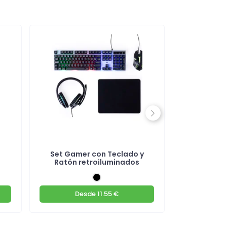
Next
Set Gamer con Teclado y
Alfombr
Ratón retroiluminados
Desde
11.55 €
D