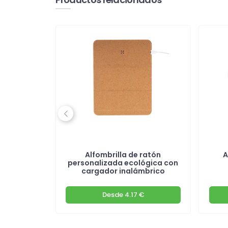
Previous
argador
Alfombrilla de ratón
A
o
personalizada ecológica con
cargador inalámbrico
€
Desde
4.17 €