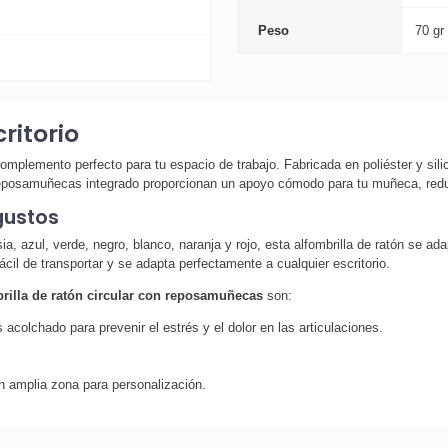
Peso
70 gr
ritorio
omplemento perfecto para tu espacio de trabajo. Fabricada en poliéster y silic
reposamuñecas integrado proporcionan un apoyo cómodo para tu muñeca, reduci
gustos
, azul, verde, negro, blanco, naranja y rojo, esta alfombrilla de ratón se ada
il de transportar y se adapta perfectamente a cualquier escritorio.
rilla de ratón circular con reposamuñecas
son:
colchado para prevenir el estrés y el dolor en las articulaciones.
on amplia zona para personalización.