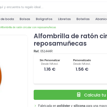
s de boda
Bolsas
Boligrafos
Libretas
Botellas
Abanic
Alfombrilla de ratón circular con reposamuñecas
Alfombrilla de ratón ci
reposamuñecas
Ref.
051444R
Sin Personalizar
Personalizado
Desde IVA incl.
Desde IVA incl.
1.16 €
1.56 €
Calcula t
Fabricada en
poliéster
y
silicona
para una mayor