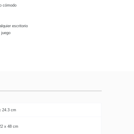
yo cómodo
quier escritorio
o juego
x 24.3 cm
22 x 48 cm