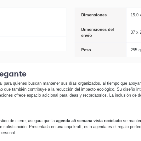
Dimensiones
15.0 
Dimensiones del
37 x 
envío
Peso
255 g
legante
l para quienes buscan mantener sus días organizados, al tiempo que apoyan 
no que también contribuye a la reducción del impacto ecológico. Su diseño intu
ones ofrece espacio adicional para ideas y recordatorios. La inclusión de do
stico de cierre, asegura que la
agenda a5 semana vista reciclado
se manteng
de sofisticación. Presentada en una caja kraft, esta agenda es el regalo per
personal.