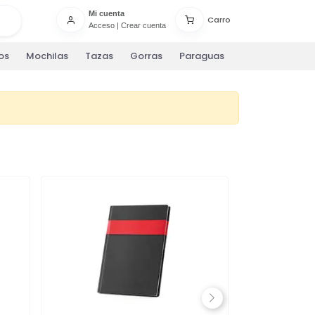
Mi cuenta
Carro
Acceso
|
Crear cuenta
os
Mochilas
Tazas
Gorras
Paraguas
Next