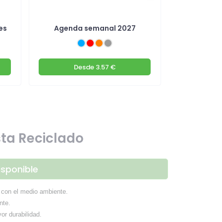
es
Agenda semanal 2027
Agenda
m
Desde
3.57 €
De
ta Reciclado
isponible
o con el medio ambiente.
nte.
r durabilidad.