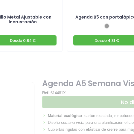
illo Metal Ajustable con
Agenda B5 con portalápic
Incrustación
Desde
0.84 €
Desde
4.31 €
Agenda A5 Semana Vis
Ref.
614481X
No d
Material ecológico
: cartón reciclado, respetuos
Diseño
semana vista
para una planificación eficie
Cubiertas rígidas con
elástico de cierre
para mayo