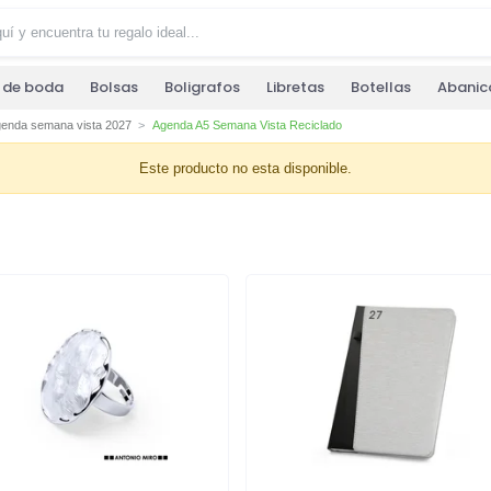
s de boda
Bolsas
Boligrafos
Libretas
Botellas
Abanic
enda semana vista 2027
Agenda A5 Semana Vista Reciclado
Este producto no esta disponible.