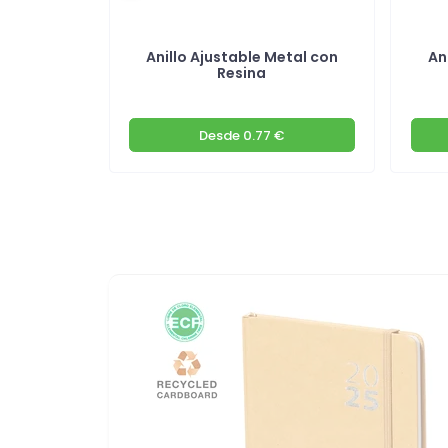
je 100%
Anillo Ajustable Metal con
An
le
Resina
€
Desde
0.77 €