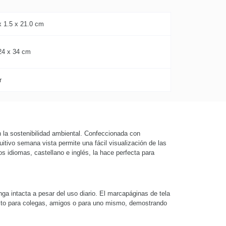
x 1.5 x 21.0 cm
24 x 34 cm
r
la sostenibilidad ambiental. Confeccionada con
itivo semana vista permite una fácil visualización de las
s idiomas, castellano e inglés, la hace perfecta para
a intacta a pesar del uso diario. El marcapáginas de tela
fecto para colegas, amigos o para uno mismo, demostrando