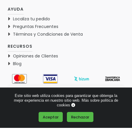
AYUDA
Localiza tu pedido
Preguntas Frecuentes
Términos y Condiciones de Venta
RECURSOS
Opiniones de Clientes
Blog
4.9
Este sitio web utiliza cookies para garantizar que obtenga la
Basado en 1765 opiniones >
mejor experiencia en nuestro sitio web.
Más sobre politica de
cookies
Aceptar
Rechazar
¿Tienes alguna pregunta?