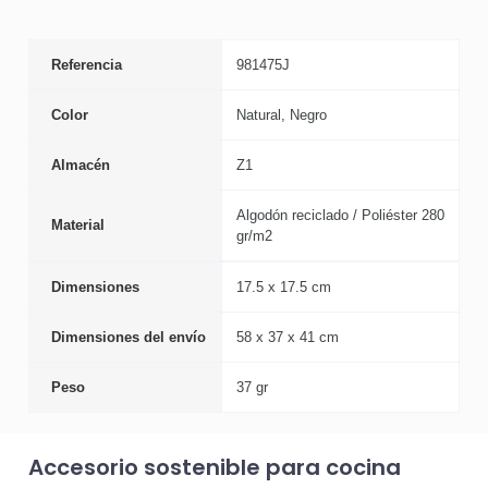
Referencia
981475J
Color
Natural, Negro
Almacén
Z1
Algodón reciclado / Poliéster 280
Material
gr/m2
Dimensiones
17.5 x 17.5 cm
Dimensiones del envío
58 x 37 x 41 cm
Peso
37 gr
Accesorio sostenible para cocina