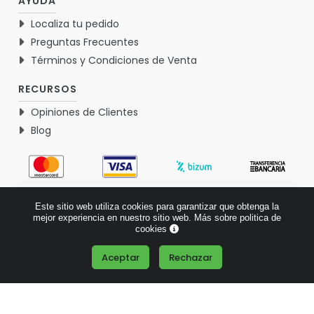
AYUDA
Localiza tu pedido
Preguntas Frecuentes
Términos y Condiciones de Venta
RECURSOS
Opiniones de Clientes
Blog
4.9
Este sitio web utiliza cookies para garantizar que obtenga la
Basado en 1771 opiniones >
mejor experiencia en nuestro sitio web.
Más sobre politica de
cookies
Aceptar
Rechazar
¿Tienes alguna pregunta?
© 2026 Verdementa.es - Todos los derechos reservados.