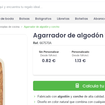
s de boda
Bolsas
Boligrafos
Libretas
Botellas
Abanic
noplas de cocina
Agarrador de algodón y corcho
Agarrador de algodón 
Ref.
667570A
Sin Personalizar
Personalizado
Desde IVA incl.
Desde IVA incl.
0.82 €
1.13 €
Calcula t
Fabricado con
algodón
y
corcho
de alta calidad.
Diseño en color
natural
que combina con cualquie