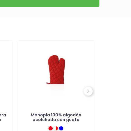
Next
ara
Manopla 100% algodón
Manopl
n
acolchada con guata
neopre