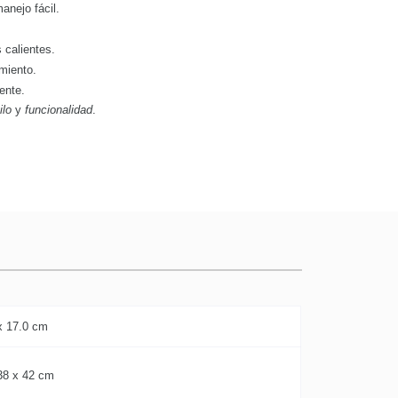
nejo fácil.
.
s calientes.
amiento.
ente.
ilo
y
funcionalidad
.
x 17.0 cm
38 x 42 cm