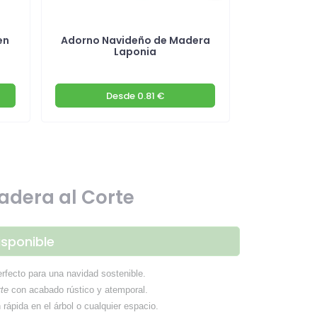
en
Adorno Navideño de Madera
Adornos
Laponia
Desde
0.81 €
De
dera al Corte
isponible
erfecto para una navidad sostenible.
rte
con acabado rústico y atemporal.
n rápida en el árbol o cualquier espacio.