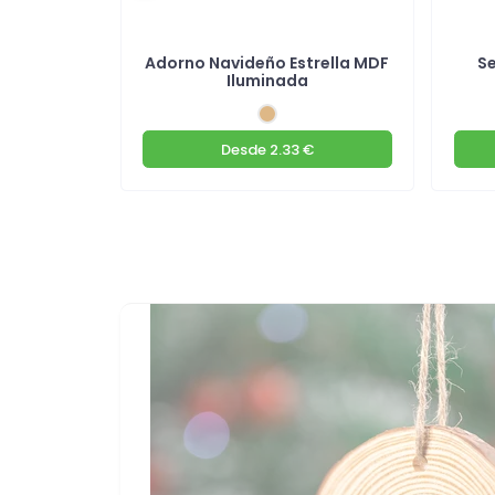
de papel
Adorno Navideño Estrella MDF
Se
s
Iluminada
€
Desde
2.33 €