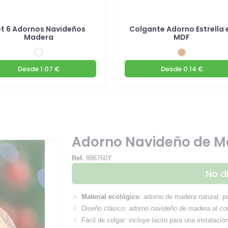
t 6 Adornos Navideños
Colgante Adorno Estrella 
Madera
MDF
Desde
1.07 €
Desde
0.14 €
Adorno Navideño de Ma
Ref.
886760Y
No d
Material ecológico
: adorno de madera natural, p
Diseño clásico:
adorno navideño de madera al co
Fácil de colgar: incluye lacito para una instalació