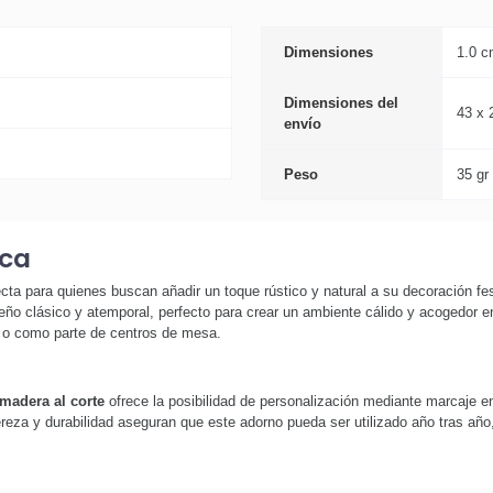
Dimensiones
1.0 c
Dimensiones del
43 x 
envío
Peso
35 gr
ica
cta para quienes buscan añadir un toque rústico y natural a su decoración fes
eño clásico y atemporal, perfecto para crear un ambiente cálido y acogedor e
s o como parte de centros de mesa.
madera al corte
ofrece la posibilidad de personalización mediante marcaje en 
ereza y durabilidad aseguran que este adorno pueda ser utilizado año tras año