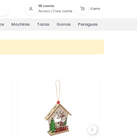
Mi cuenta
Carro
Acceso
|
Crear cuenta
os
Mochilas
Tazas
Gorras
Paraguas
Next