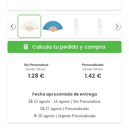
Anterior
Siguie
Calcula tu pedido y compra
Sin Personalizar
Personalizado
Desde IVA incl.
Desde IVA incl.
1.28 €
1.42 €
Fecha aproximada de entrega
13 agosto - 14 agosto
| Sin Personalizar
27 agosto
| Personalizado
20 agosto
| Urgente Personalizado