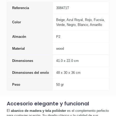
Referencia
308471T
Beige, Azul Royal, Rojo, Fucsia,
Color
Verde, Negro, Blanco, Amarillo
Almacén
P2
Material
wood
Dimensiones
41.0 x 22.0 cm
Dimensiones del envío
48 x 30 x 36 cm
Peso
50 gr
Accesorio elegante y funcional
El
abanico de madera y tela poliéster
es el complemento perfecto
para cualquier ocasión. Su diseño clásico y la calidad de sus