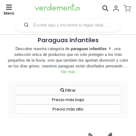
Menú
Paraguas infantiles
Descubre nuestra categoría de
paraguas infantiles
🌂, una
selección única de productos que no solo protegen a los más
pequeños de la lluvia, sino que también les aportan diversión y color
en los días grises. nuestros paraguas están diseñados pensando en
los niños, con materiales de alta calidad y seguros, y con diseños
Ver más
atractivos que les encantarán. son el complemento perfecto para
cualquier salida, y también una excelente herramienta de
merchandising para empresas que buscan conectar con su público
Filtrar
más joven. personaliza estos paraguas con el logo o el mensaje de
Precio más bajo
tu empresa, y conviértelos en un regalo promocional que destaque.
los paraguas infantiles son una forma efectiva de aumentar la
Precio más alto
visibilidad de tu marca, al mismo tiempo que proporcionas un
producto útil y atractivo. no esperes más, explora nuestra gama de
paraguas infantiles
y descubre cómo pueden ayudar a tu empresa a
brillar, incluso en los días más lluviosos. 🌧️ ¡haz clic ahora y
comienza a personalizar tus paraguas!