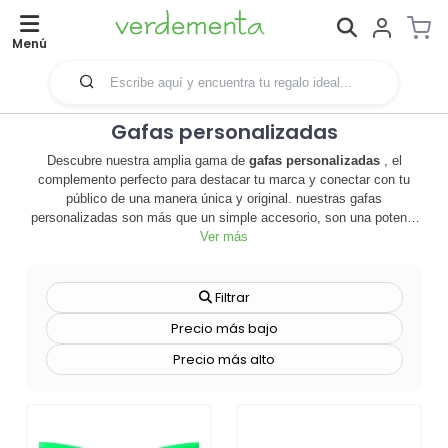
Menú
Gafas personalizadas
Descubre nuestra amplia gama de
gafas personalizadas
, el
complemento perfecto para destacar tu marca y conectar con tu
público de una manera única y original. nuestras gafas
personalizadas son más que un simple accesorio, son una potente
herramienta de merchandising que te permitirá aumentar la
Ver más
visibilidad de tu empresa y fortalecer tu imagen de marca. 🕶️
diseñadas para adaptarse a cualquier estilo y ocasión, nuestras
gafas ofrecen una calidad excepcional y un confort inigualable.
Filtrar
además, gracias a nuestras avanzadas técnicas de
Precio más bajo
personalización, podrás plasmar tu logo o mensaje de manera
precisa y duradera. ya sea para un evento corporativo, una
Precio más alto
campaña promocional o simplemente para obsequiar a tus clientes,
nuestras gafas personalizadas son la opción ideal. no esperes más,
da un paso adelante en tu estrategia de marketing y haz que tu
marca sea recordada.
¡explora ahora nuestra colección y hazte
con las gafas personalizadas que mejor representen a tu