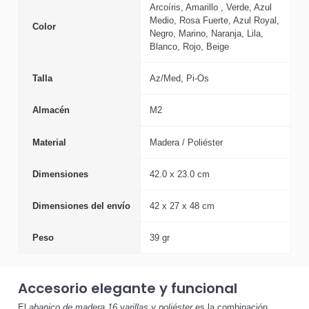
Arcoíris, Amarillo , Verde, Azul
Medio, Rosa Fuerte, Azul Royal,
Color
Negro, Marino, Naranja, Lila,
Blanco, Rojo, Beige
Talla
Az/Med, Pi-Os
Almacén
M2
Material
Madera / Poliéster
Dimensiones
42.0 x 23.0 cm
Dimensiones del envío
42 x 27 x 48 cm
Peso
39 gr
Accesorio elegante y funcional
El
abanico de madera 16 varillas y poliéster
es la combinación