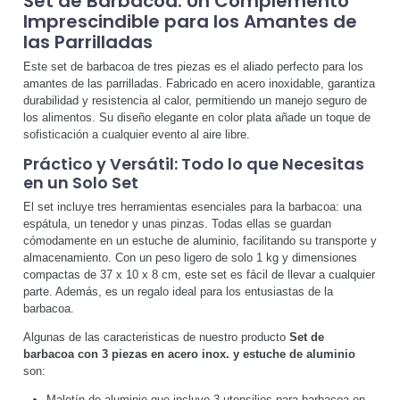
Set de Barbacoa: Un Complemento
Imprescindible para los Amantes de
las Parrilladas
Este set de barbacoa de tres piezas es el aliado perfecto para los
amantes de las parrilladas. Fabricado en acero inoxidable, garantiza
durabilidad y resistencia al calor, permitiendo un manejo seguro de
los alimentos. Su diseño elegante en color plata añade un toque de
sofisticación a cualquier evento al aire libre.
Práctico y Versátil: Todo lo que Necesitas
en un Solo Set
El set incluye tres herramientas esenciales para la barbacoa: una
espátula, un tenedor y unas pinzas. Todas ellas se guardan
cómodamente en un estuche de aluminio, facilitando su transporte y
almacenamiento. Con un peso ligero de solo 1 kg y dimensiones
compactas de 37 x 10 x 8 cm, este set es fácil de llevar a cualquier
parte. Además, es un regalo ideal para los entusiastas de la
barbacoa.
Algunas de las caracteristicas de nuestro producto
Set de
barbacoa con 3 piezas en acero inox. y estuche de aluminio
son:
Maletín de aluminio que incluye 3 utensilios para barbacoa en