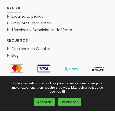
AYUDA
Localiza tu pedido
Preguntas Frecuentes
Términos y Condiciones de Venta
RECURSOS
Opiniones de Clientes
Blog
4.9
Este sitio web utiliza cookies para garantizar que obtenga la
Basado en 1770 opiniones >
mejor experiencia en nuestro sitio web.
Más sobre politica de
cookies
Aceptar
Rechazar
¿Tienes alguna pregunta?