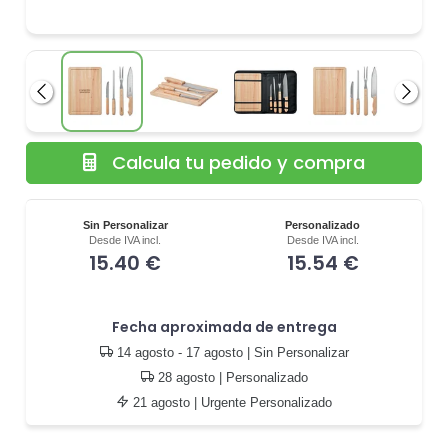
Anterior
Siguie
Calcula tu pedido y compra
Sin Personalizar
Personalizado
Desde IVA incl.
Desde IVA incl.
15.40 €
15.54 €
Fecha aproximada de entrega
14 agosto - 17 agosto
| Sin Personalizar
28 agosto
| Personalizado
21 agosto
| Urgente Personalizado