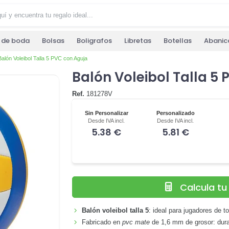
s de boda
Bolsas
Boligrafos
Libretas
Botellas
Abanic
Balón Voleibol Talla 5 PVC con Aguja
Balón Voleibol Talla 5
Ref.
181278V
Sin Personalizar
Personalizado
Desde IVA incl.
Desde IVA incl.
5.38 €
5.81 €
Calcula t
Balón voleibol talla 5
: ideal para jugadores de t
Fabricado en
pvc mate
de 1,6 mm de grosor: dura