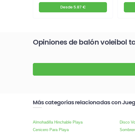
€
Desde
5.87 €
Opiniones de balón voleibol t
Más categorías relacionadas con Jueg
Almohadilla Hinchable Playa
Disco Vo
Cenicero Para Playa
Sombrer