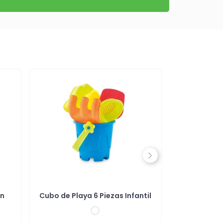
Next
on
Cubo de Playa 6 Piezas Infantil
Juego de H