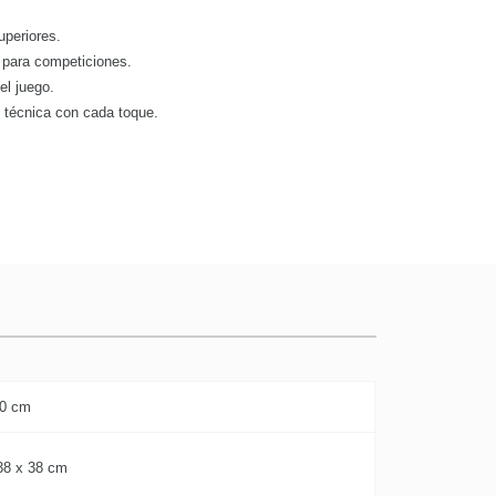
uperiores.
 para competiciones.
 el juego.
u técnica con cada toque.
.0 cm
38 x 38 cm