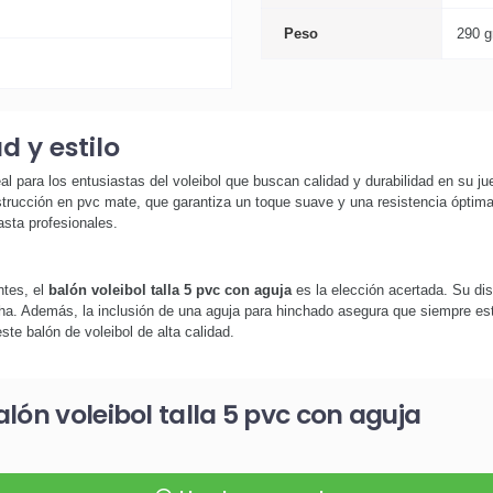
Peso
290 g
d y estilo
l para los entusiastas del voleibol que buscan calidad y durabilidad en su ju
strucción en pvc mate, que garantiza un toque suave y una resistencia óptima
asta profesionales.
ntes, el
balón voleibol talla 5 pvc con aguja
es la elección acertada. Su dise
cha. Además, la inclusión de una aguja para hinchado asegura que siempre esté
ste balón de voleibol de alta calidad.
lón voleibol talla 5 pvc con aguja