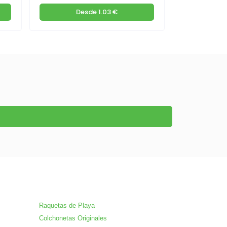
Desde
1.03 €
De
Raquetas de Playa
Colchonetas Originales