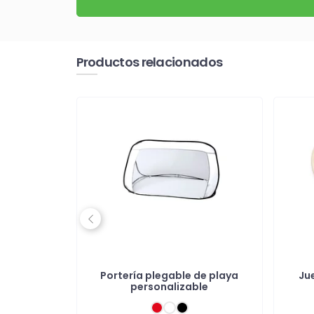
Productos relacionados
Previous
bolsa y
Portería plegable de playa
Ju
personalizable