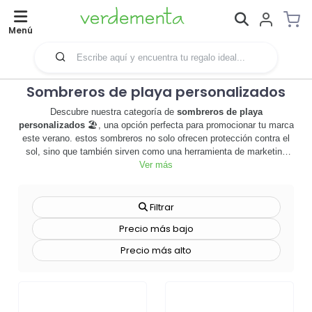
Menú
Sombreros de playa personalizados
Descubre nuestra categoría de
sombreros de playa
personalizados
🏖️, una opción perfecta para promocionar tu marca
este verano. estos sombreros no solo ofrecen protección contra el
sol, sino que también sirven como una herramienta de marketing
efectiva. personalizados con tu logotipo o mensaje de marca, estos
Ver más
sombreros pueden aumentar la visibilidad de tu empresa en eventos
al aire libre, fiestas en la playa o incluso en vacaciones. hechos con
materiales de alta calidad, nuestros sombreros de playa son
Filtrar
duraderos, cómodos y vienen en una variedad de estilos y colores
Precio más bajo
para adaptarse a tus necesidades. además, ofrecemos técnicas de
personalización avanzadas para garantizar que tu logotipo se
Precio más alto
destaque y permanezca vibrante incluso después de un uso
prolongado. no pierdas la oportunidad de hacer que tu marca brille
bajo el sol. explora nuestra selección de
sombreros de playa
personalizados
ahora y haz que tu empresa sea la conversación
de la temporada. ¡haz clic y descubre la mejor forma de