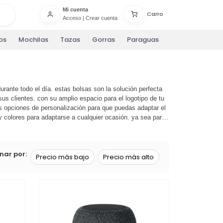
Mi cuenta
Carro
Acceso
|
Crear cuenta
os
Mochilas
Tazas
Gorras
Paraguas
rante todo el día. estas bolsas son la solución perfecta
s clientes. con su amplio espacio para el logotipo de tu
 opciones de personalización para que puedas adaptar el
y colores para adaptarse a cualquier ocasión. ya sea para
estra selección de
bolsas isotérmicas
y descubre cómo
 fantásticas bolsas! 🛍️
nar por:
Precio más bajo
Precio más alto