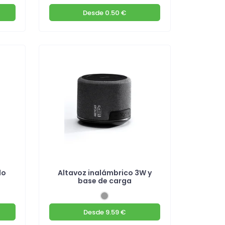
Desde
0.50 €
do
Altavoz inalámbrico 3W y
base de carga
Desde
9.59 €