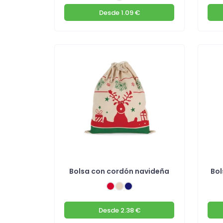
Desde
1.09 €
Bolsa con cordón navideña
Bol
Desde
2.38 €