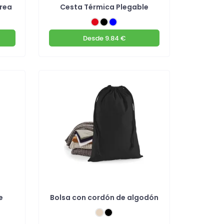
rrea
Cesta Térmica Plegable
Desde
9.84 €
e
Bolsa con cordón de algodón