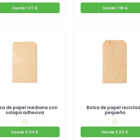
Desde
1.07 €
Desde
1.96 €
sa de papel mediana con
Bolsa de papel recicla
solapa adhesiva
pequeña
Desde
0.04 €
Desde
0.02 €