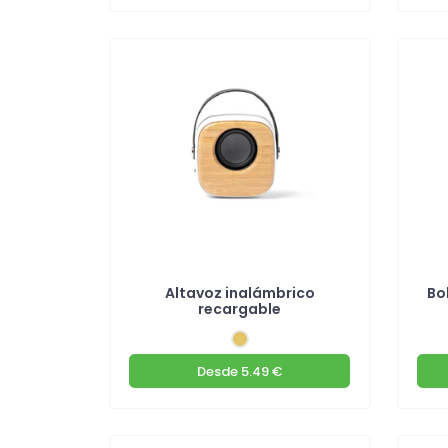
Altavoz inalámbrico
Bo
recargable
Desde
5.49 €