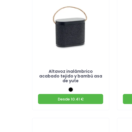
Altavoz inalámbrico
acabado tejido y bambú asa
de yute
Desde
10.41 €