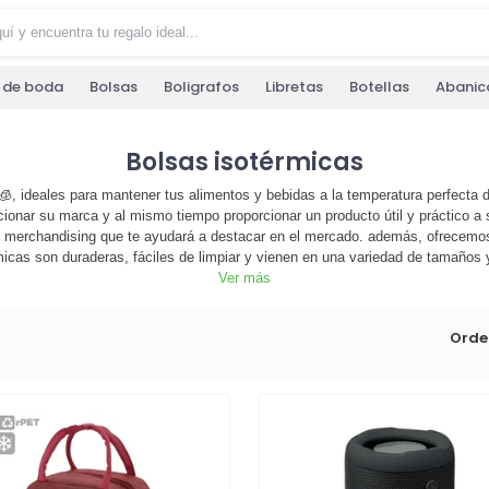
s de boda
Bolsas
Boligrafos
Libretas
Botellas
Abanic
Bolsas isotérmicas
, ideales para mantener tus alimentos y bebidas a la temperatura perfecta du
nar su marca y al mismo tiempo proporcionar un producto útil y práctico a su
 merchandising que te ayudará a destacar en el mercado. además, ofrecemos
icas son duraderas, fáciles de limpiar y vienen en una variedad de tamaños 
to especial, estas bolsas son la elección perfecta. no esperes más, explora nu
Ver más
tu marca. ¡haz tu pedido hoy y comienza a disfrutar de los beneficios de estas
Orde