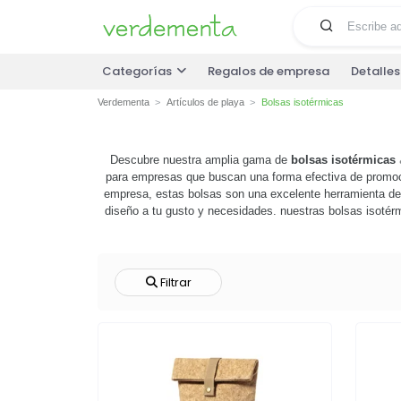
Categorías
Regalos de empresa
Detalle
Verdementa
Artículos de playa
Bolsas isotérmicas
Descubre nuestra amplia gama de
bolsas isotérmicas

para empresas que buscan una forma efectiva de promocio
empresa, estas bolsas son una excelente herramienta de
diseño a tu gusto y necesidades. nuestras bolsas isotérm
un picnic al aire libre, un día en la oficina o un even
pueden agregar valor a 
Filtrar