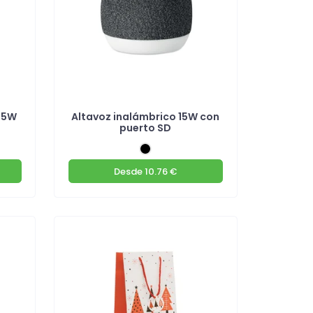
 5W
Altavoz inalámbrico 15W con
puerto SD
Desde
10.76 €