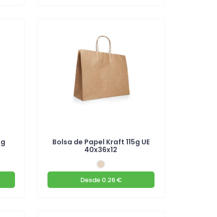
0g
Bolsa de Papel Kraft 115g UE
40x36x12
Desde
0.26 €