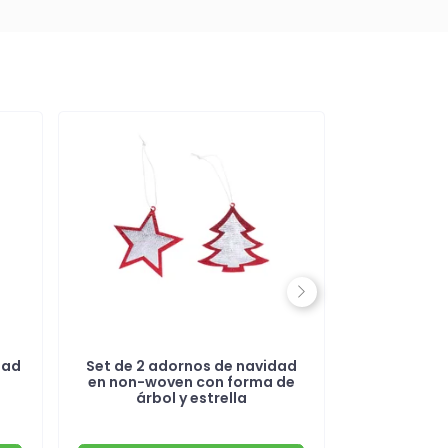
Next
dad
Set de 2 adornos de navidad
Conjunto d
en non-woven con forma de
metaliza
árbol y estrella