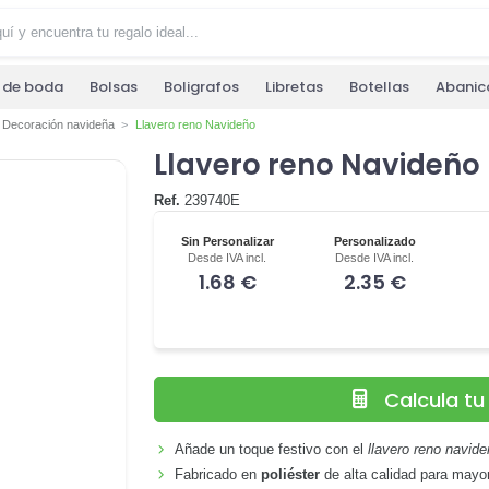
s de boda
Bolsas
Boligrafos
Libretas
Botellas
Abanic
Decoración navideña
Llavero reno Navideño
Llavero reno Navideño
Ref.
239740E
Sin Personalizar
Personalizado
Desde IVA incl.
Desde IVA incl.
1.68 €
2.35 €
Calcula t
Añade un toque festivo con el
llavero reno navid
Fabricado en
poliéster
de alta calidad para mayor