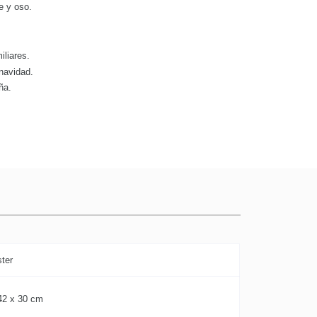
e y oso.
iliares.
navidad.
ña.
ster
42 x 30 cm