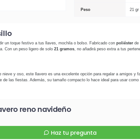
Peso
21 gr
illo
ir un toque festivo a tus llaves, mochila o bolso. Fabricado con
poliéster
de 
a. Con un peso ligero de solo
21 gramos
, no añadirá peso extra a tus pertene
 nieve y oso, este llavero es una excelente opción para regalar a amigos y fa
te de las fiestas. Además, su tamaño compacto lo hace ideal para usar como 
lavero reno navideño
Haz tu pregunta