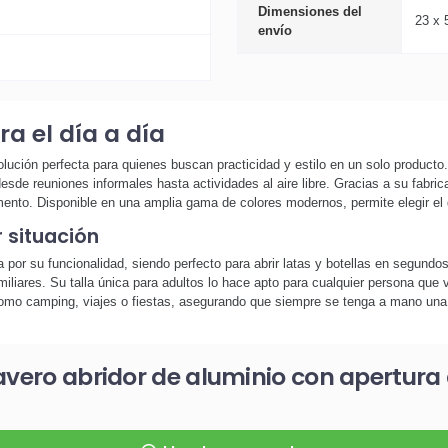
Dimensiones del
23 x 
envío
a el día a día
 solución perfecta para quienes buscan practicidad y estilo en un solo product
esde reuniones informales hasta actividades al aire libre. Gracias a su fabri
ento. Disponible en una amplia gama de colores modernos, permite elegir el 
r situación
a por su funcionalidad, siendo perfecto para abrir latas y botellas en segundo
iares. Su talla única para adultos lo hace apto para cualquier persona que va
como camping, viajes o fiestas, asegurando que siempre se tenga a mano una h
avero abridor de aluminio con apertura 