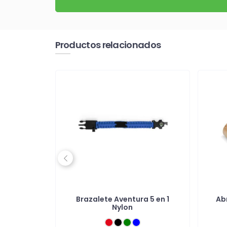
Productos relacionados
Previous
o inox. en
Brazalete Aventura 5 en 1
Ab
al
Nylon