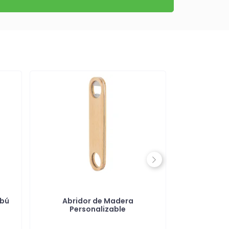
Next
mbú
Abridor de Madera
Abridor 3 
Personalizable