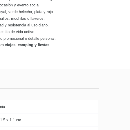
 ocasión y evento social.
royal, verde helecho, plata y rojo.
lsillos, mochilas o llaveros.
ad y resistencia al uso diario.
estilo de vida activo.
lo promocional o detalle personal.
para
viajes, camping y fiestas
.
nio
 1.5 x 1.1 cm