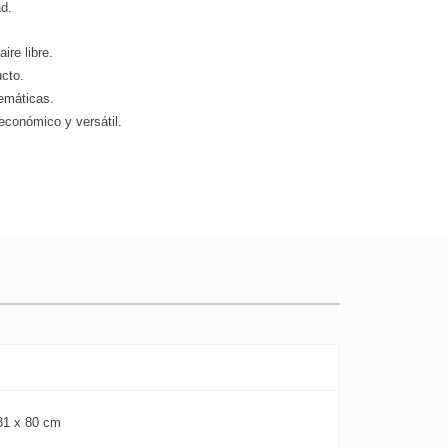
d.
ire libre.
ucto.
temáticas.
económico y versátil.
31 x 80 cm