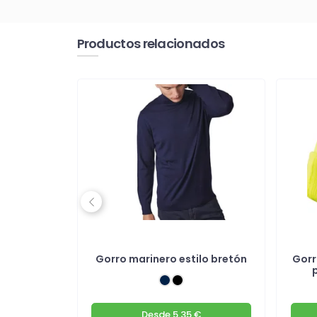
Productos relacionados
Previous
doble capa
Gorro marinero estilo bretón
Gorr
€
Desde
5.35 €