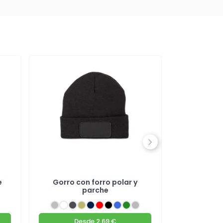
Next
e
Gorro con forro polar y
Gorro con 
parche
Desde
2.69 €
D