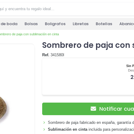
s de boda
Bolsas
Boligrafos
Libretas
Botellas
Abanic
mbrero de paja con sublimación en cinta
Sombrero de paja con 
Ref.
341580I
Sin 
Desd
2
Notificar cu
Sombrero de paja fabricado en españa, garantía d
Sublimación en cinta
incluida para personalizac