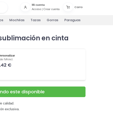
Mi cuenta
Carro
Acceso
|
Crear cuenta
os
Mochilas
Tazas
Gorras
Paraguas
sublimación en cinta
Personalizar
e IVA incl.
.42 €
ando este disponible
e calidad.
ión exclusiva.