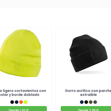
o ligero cortavientos con
Gorro acrílico con parch
polar y borde doblado
extraíble
Desde
1.92 €
Desde
2.95 €