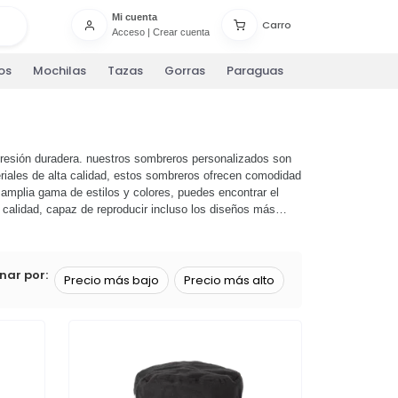
Mi cuenta
Carro
Acceso
|
Crear cuenta
os
Mochilas
Tazas
Gorras
Paraguas
resión duradera. nuestros sombreros personalizados son
riales de alta calidad, estos sombreros ofrecen comodidad
amplia gama de estilos y colores, puedes encontrar el
 calidad, capaz de reproducir incluso los diseños más
os sombreros personalizados son la elección perfecta. no
ca destaque
! 🚀
nar por:
Precio más bajo
Precio más alto