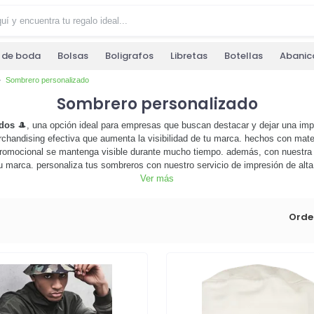
s de boda
Bolsas
Boligrafos
Libretas
Botellas
Abanic
Sombrero personalizado
Sombrero personalizado
dos
🎩, una opción ideal para empresas que buscan destacar y dejar una imp
handising efectiva que aumenta la visibilidad de tu marca. hechos con mate
promocional se mantenga visible durante mucho tiempo. además, con nuestra 
tu marca. personaliza tus sombreros con nuestro servicio de impresión de alta
ivo, una campaña promocional o simplemente para equipar a tu equipo, nuestr
Ver más
xplora nuestra selección de sombreros personalizados y haz que tu mar
Orde