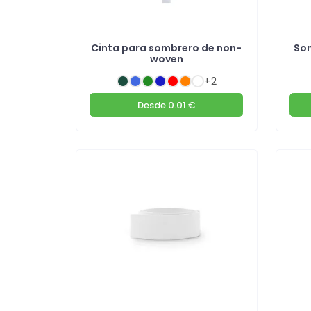
Cinta para sombrero de non-
Som
woven
+2
Desde
0.01 €