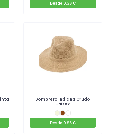
Desde
0.39 €
inta
Sombrero Indiana Crudo
Unisex
Desde
0.86 €