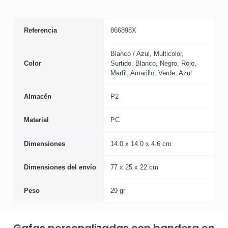
Referencia
866898X
Blanco / Azul, Multicolor,
Color
Surtido, Blanco, Negro, Rojo,
Marfil, Amarillo, Verde, Azul
Almacén
P2
Material
PC
Dimensiones
14.0 x 14.0 x 4.6 cm
Dimensiones del envío
77 x 25 x 22 cm
Peso
29 gr
Gafas personalizadas con bandera en