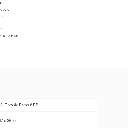
o
oducto
ral
it
l ambiente
ú/ Fibra de Bambú/ PP
47 x 36 cm