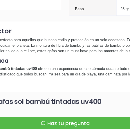
Peso
25 gr
ctor
rfecto para aquellos que buscan estilo y protección en un solo accesorio. F
cuidan el planeta. La montura de fibra de bambú y las patillas de bambú propo
ier salida al aire libre, estas gafas son un must-have para los amantes de la
ada
bambú tintadas uv400
ofrecen una experiencia de uso cómoda durante todo el 
sofisticado que todos buscan. Ya sea para un día de playa, una caminata por 
afas sol bambú tintadas uv400
Haz tu pregunta