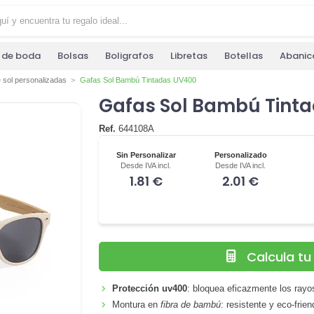
s de boda
Bolsas
Boligrafos
Libretas
Botellas
Abanic
 sol personalizadas
Gafas Sol Bambú Tintadas UV400
Gafas Sol Bambú Tint
Ref.
644108A
Sin Personalizar
Personalizado
Desde IVA incl.
Desde IVA incl.
1.81 €
2.01 €
Calcula t
Protección uv400
: bloquea eficazmente los rayo
Montura en
fibra de bambú
: resistente y eco-frien