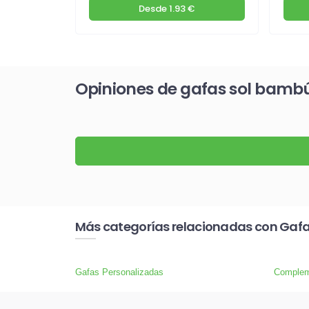
€
Desde
1.93 €
Opiniones de gafas sol bamb
Más categorías relacionadas con Gafa
Gafas Personalizadas
Complem