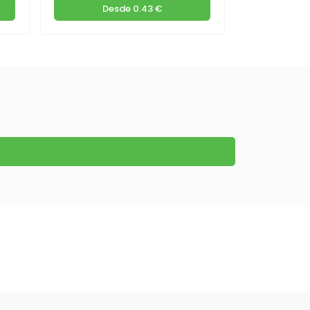
Desde
0.43 €
De