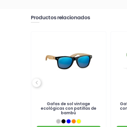
Productos relacionados
Previous
UV400
Gafas de sol vintage
Gaf
ura de PC
ecológicas con patillas de
con
bambú