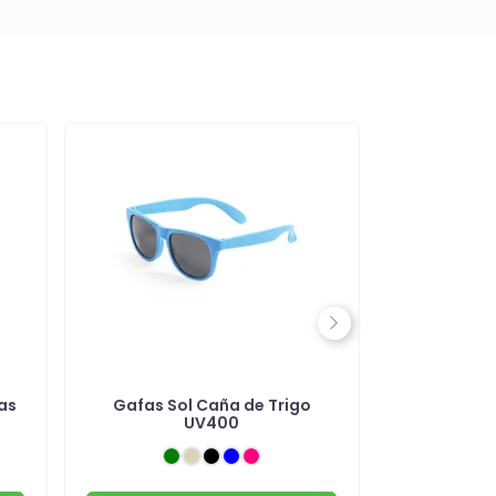
Next
as
Gafas Sol Caña de Trigo
Montura 
UV400
pa