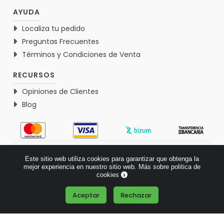
AYUDA
Localiza tu pedido
Preguntas Frecuentes
Términos y Condiciones de Venta
RECURSOS
Opiniones de Clientes
Blog
4.9
Este sitio web utiliza cookies para garantizar que obtenga la
Basado en 1771 opiniones >
mejor experiencia en nuestro sitio web.
Más sobre politica de
cookies
Aceptar
Rechazar
¿Tienes alguna pregunta?
© 2026 Verdementa.es - Todos los derechos reservados.