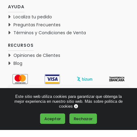
AYUDA
Localiza tu pedido
Preguntas Frecuentes
Términos y Condiciones de Venta
RECURSOS
Opiniones de Clientes
Blog
4.9
Este sitio web utiliza cookies para garantizar que obtenga la
Basado en 1771 opiniones >
mejor experiencia en nuestro sitio web.
Más sobre politica de
cookies
Aceptar
Rechazar
¿Tienes alguna pregunta?
© 2026 Verdementa.es - Todos los derechos reservados.