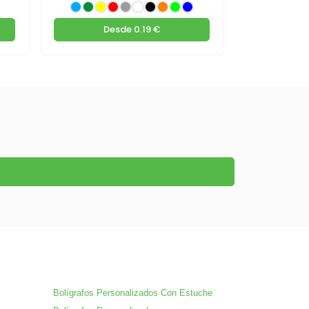
Desde
0.19 €
De
Bolígrafos Personalizados Con Estuche