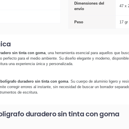
Dimensiones del
47 x 
envío
Peso
17 gr
gica
radero sin tinta con goma
, una herramienta esencial para aquellos que busca
ado perfecto para el medio ambiente. Su diseño elegante y moderno, disponible
ritura una experiencia única y personalizada.
r
bolígrafo duradero sin tinta con goma
. Su cuerpo de aluminio ligero y res
ite corregir errores al instante, sin necesidad de buscar un borrador separado
strumentos de escritura.
olígrafo duradero sin tinta con goma