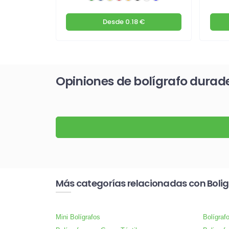
€
Desde
0.18 €
Opiniones de bolígrafo durad
Más categorías relacionadas con Bolig
Mini Bolígrafos
Bolígraf