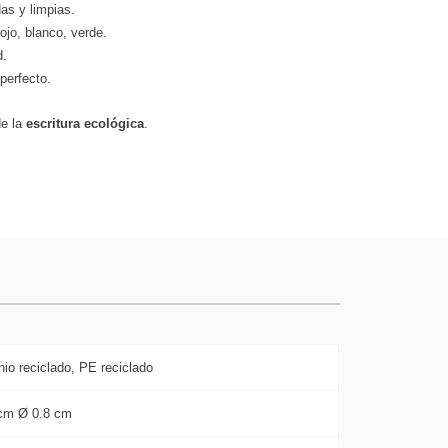
as y limpias.
rojo, blanco, verde.
d.
perfecto.
de la
escritura ecológica
.
nio reciclado, PE reciclado
cm Ø 0.8 cm