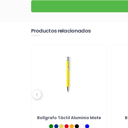
Productos relacionados
Previous
o tacto
Bolígrafo Táctil Aluminio Mate
B