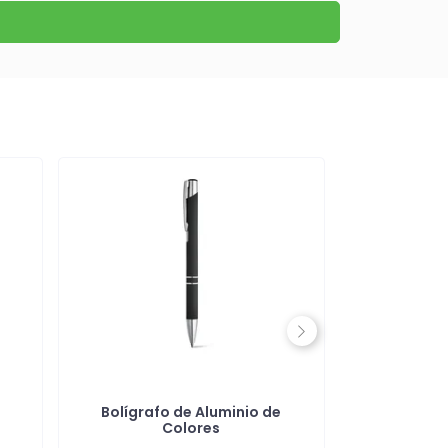
Next
Bolígrafo de Aluminio de
Bolígrafo 
Colores