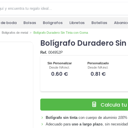
s de boda
Bolsas
Boligrafos
Libretas
Botellas
Abanic
Boligrafos de metal
Bolígrafo Duradero Sin Tinta con Goma
Bolígrafo Duradero Si
Ref.
004952P
Sin Personalizar
Personalizado
Desde IVA incl.
Desde IVA incl.
0.60 €
0.81 €
Calcula t
Bolígrafo sin tinta
con cuerpo de aluminio
100% 
Adecuado para
uso a largo plazo
, sin necesidad