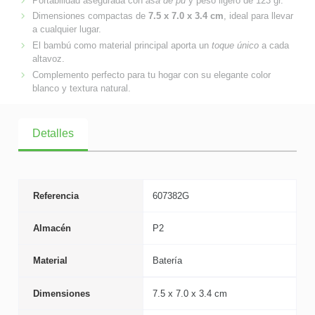
Portabilidad asegurada con
asa de pu
y peso ligero de 123 gr.
Dimensiones compactas de
7.5 x 7.0 x 3.4 cm
, ideal para llevar
a cualquier lugar.
El bambú como material principal aporta un
toque único
a cada
altavoz.
Complemento perfecto para tu hogar con su elegante color
blanco y textura natural.
Detalles
Referencia
607382G
Almacén
P2
Material
Batería
Dimensiones
7.5 x 7.0 x 3.4 cm