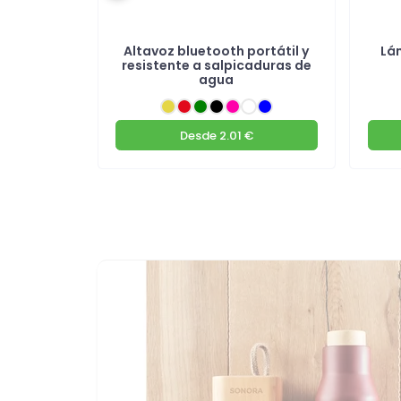
de madera
Altavoz bluetooth portátil y
Lá
M
resistente a salpicaduras de
agua
€
Desde
2.01 €