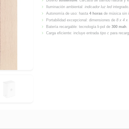
Diseño
sostenible
: carcasa de bambú natural y 
Iluminación ambiental:
indicador luz led
integrado
Autonomía de uso: hasta
4 horas
de música sin i
Portabilidad excepcional: dimensiones de
8 x 4 x
Batería recargable: tecnología li-pol de
300 mah
.
Carga eficiente: incluye entrada
tipo c
para recarg