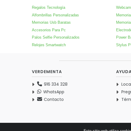
Regalos Tecnología
Webcam
Alfombrillas Personalizadas
Memoria
Memorias Usb Baratas
Memoria
Accesorios Para Pc
Electrod
Palos Selfie Personalizados
Power B
Relojes Smartwatch
Stylus P
VERDEMENTA
AYUD
916 334 328
Loca
WhatsApp
Preg
Contacto
Térm
Este sitio web utiliza cooki