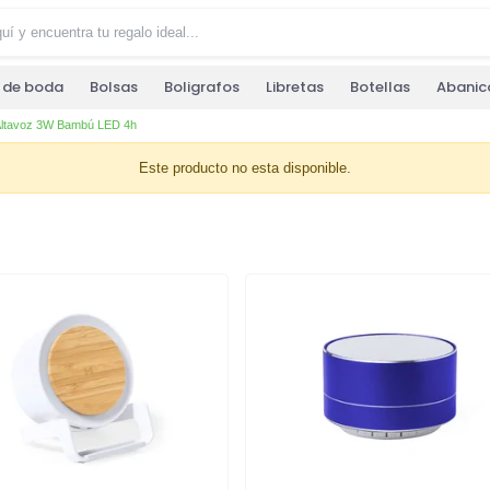
s de boda
Bolsas
Boligrafos
Libretas
Botellas
Abanic
ltavoz 3W Bambú LED 4h
Este producto no esta disponible.