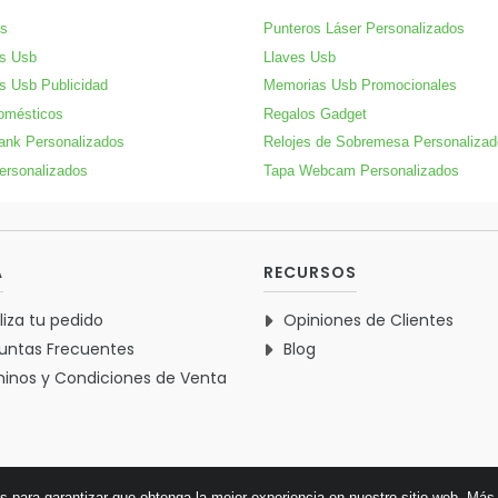
s
Punteros Láser Personalizados
s Usb
Llaves Usb
s Usb Publicidad
Memorias Usb Promocionales
omésticos
Regalos Gadget
ank Personalizados
Relojes de Sobremesa Personaliza
ersonalizados
Tapa Webcam Personalizados
A
RECURSOS
liza tu pedido
Opiniones de Clientes
untas Frecuentes
Blog
inos y Condiciones de Venta
es para garantizar que obtenga la mejor experiencia en nuestro sitio web.
Más 