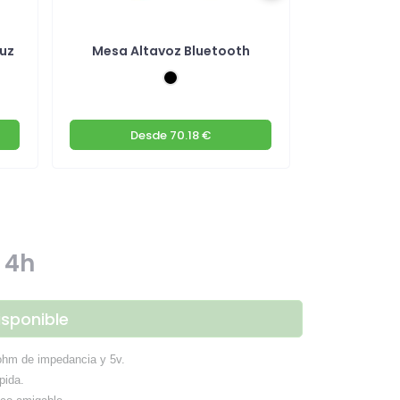
luz
Mesa Altavoz Bluetooth
Altavoz Ec
Desde
70.18 €
De
 4h
isponible
 ohm de impedancia y 5v.
pida.