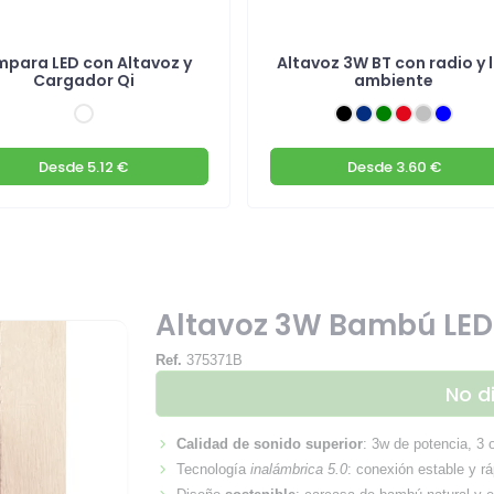
mpara LED con Altavoz y
Altavoz 3W BT con radio y 
Cargador Qi
ambiente
Desde
5.12 €
Desde
3.60 €
Altavoz 3W Bambú LED
Ref.
375371B
No d
Calidad de sonido superior
: 3w de potencia, 3
Tecnología
inalámbrica 5.0
: conexión estable y rá