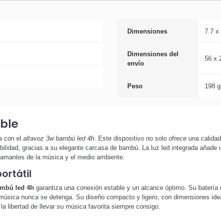
Dimensiones
7.7 x
Dimensiones del
56 x 
envío
Peso
198 g
ible
a con el
altavoz 3w bambú led 4h
. Este dispositivo no solo ofrece una calid
lidad, gracias a su elegante carcasa de bambú. La luz led integrada añade u
s amantes de la música y el medio ambiente.
ortátil
ambú led 4h
garantiza una conexión estable y un alcance óptimo. Su batería 
úsica nunca se detenga. Su diseño compacto y ligero, con dimensiones ideales
a libertad de llevar su música favorita siempre consigo.