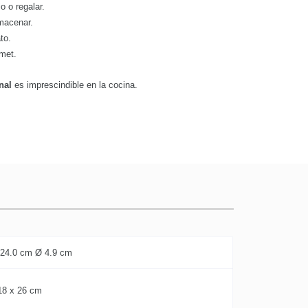
io o regalar.
lmacenar.
to.
rmet.
nal
es imprescindible en la cocina.
 24.0 cm Ø 4.9 cm
18 x 26 cm