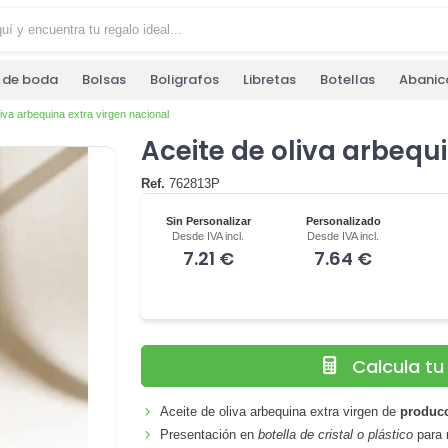
s de boda
Bolsas
Boligrafos
Libretas
Botellas
Abanic
liva arbequina extra virgen nacional
Aceite de oliva arbequ
Ref.
762813P
Sin Personalizar
Personalizado
Desde IVA incl.
Desde IVA incl.
7.21 €
7.64 €
Calcula t
Aceite de oliva arbequina extra virgen de
producc
Presentación en
botella de cristal o plástico
para 