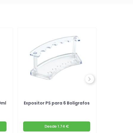
Next
0ml
Expositor PS para 6 Bolígrafos
Banner Al
Desde
1.74 €
De