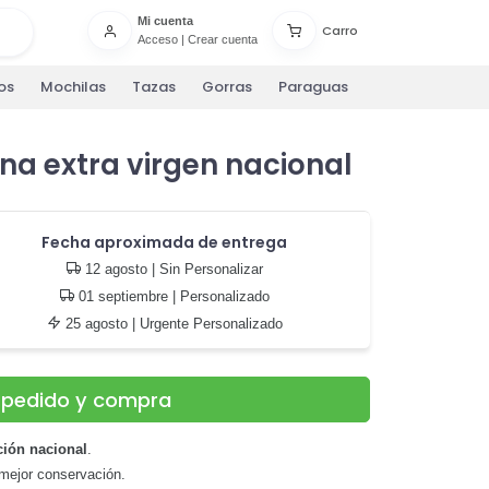
Mi cuenta
Carro
Acceso
|
Crear cuenta
os
Mochilas
Tazas
Gorras
Paraguas
ina extra virgen nacional
Fecha aproximada de entrega
12 agosto
| Sin Personalizar
01 septiembre
| Personalizado
25 agosto
| Urgente Personalizado
u pedido y compra
ión nacional
.
mejor conservación.