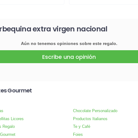
arbequina extra virgen nacional
Aún no tenemos opiniones sobre este regalo.
Escribe una opinión
tes Gourmet
as
Chocolate Personalizado
llitas Licores
Productos Italianos
s Regalo
Te y Café
 Gourmet
Foies