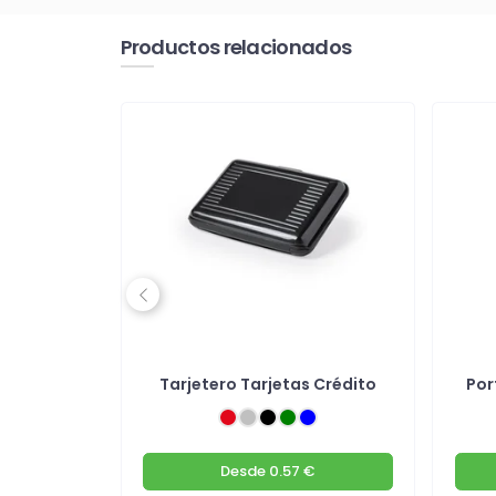
Productos relacionados
Previous
60 cm
Tarjetero Tarjetas Crédito
Por
€
Desde
0.57 €