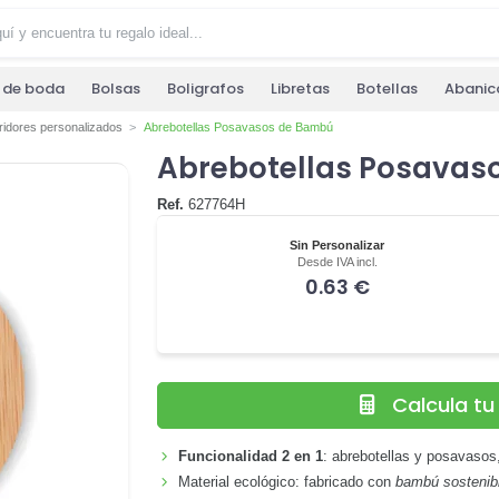
s de boda
Bolsas
Boligrafos
Libretas
Botellas
Abanic
ridores personalizados
Abrebotellas Posavasos de Bambú
Abrebotellas Posavas
Ref.
627764H
Sin Personalizar
Desde IVA incl.
0.63 €
Calcula t
Funcionalidad 2 en 1
: abrebotellas y posavasos
Material ecológico: fabricado con
bambú sostenib