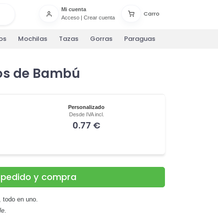
Mi cuenta
Carro
Acceso
|
Crear cuenta
os
Mochilas
Tazas
Gorras
Paraguas
os de Bambú
Personalizado
Desde IVA incl.
0.77 €
u pedido y compra
, todo en uno.
le
.