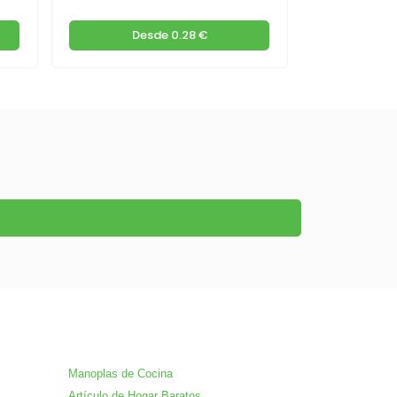
Desde
0.28 €
De
Manoplas de Cocina
Artículo de Hogar Baratos