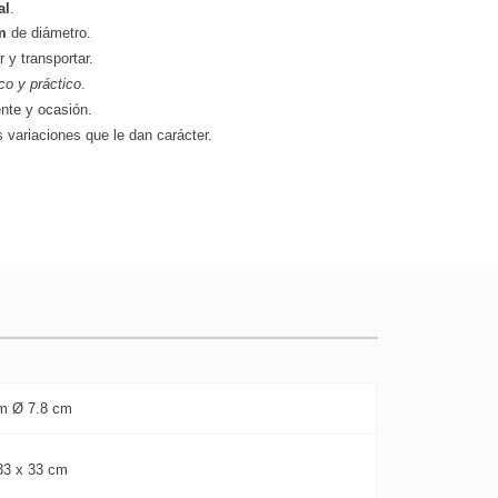
al
.
m
de diámetro.
r y transportar.
co y práctico
.
ente y ocasión.
s variaciones que le dan carácter.
m Ø 7.8 cm
33 x 33 cm