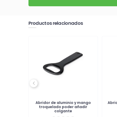
Productos relacionados
Previous
con clip
Abridor de aluminio y mango
Abri
troquelado poder añadir
colgante