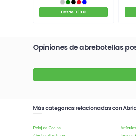
€
Desde
0.19 €
Opiniones de abrebotellas p
Más categorías relacionadas con Abri
Reloj de Cocina
Artículo
Abrebotellas Iman
Imanes P