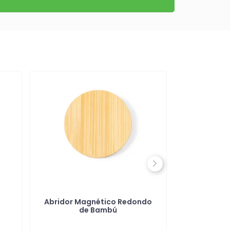
Next
1
Abridor Magnético Redondo
Abrido
de Bambú