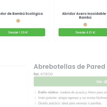
idor de Bambú Ecológico
Abridor Acero Inoxidable 
Bambú
Desde
1.29 €
Desde
4.01 €
Abrebotellas de Pared
Ref.
477972O
No d
Estilo rústico
: madera de acacia y hierro para un
Imán potente: atrapa tapones y se monta fácilmen
Diseño práctico: ideal para
neveras
o parrillas.