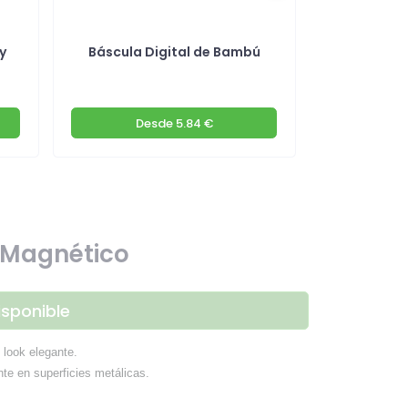
y
Báscula Digital de Bambú
Sacacor
Desde
5.84 €
D
 Magnético
isponible
 look elegante.
te en superficies metálicas.