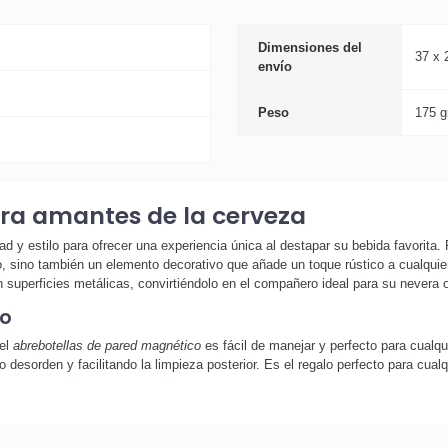
Dimensiones del
37 x 
envío
Peso
175 g
ara amantes de la cerveza
d y estilo para ofrecer una experiencia única al destapar su bebida favorita.
ico, sino también un elemento decorativo que añade un toque rústico a cualqui
 superficies metálicas, convirtiéndolo en el compañero ideal para su nevera o 
so
 el
abrebotellas de pared magnético
es fácil de manejar y perfecto para cualqui
o desorden y facilitando la limpieza posterior. Es el regalo perfecto para cua