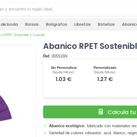
s de boda
Bolsas
Boligrafos
Libretas
Botellas
Abanic
co RPET Sostenible y Colorido
Abanico RPET Sostenibl
Ref.
005516N
Sin Personalizar
Personalizado
Desde IVA incl.
Desde IVA incl.
1.03 €
1.27 €
Calcula t
Abanico ecológico
: fabricado con materiales re
Variedad de
colores vibrantes
: azul, blanco, negr