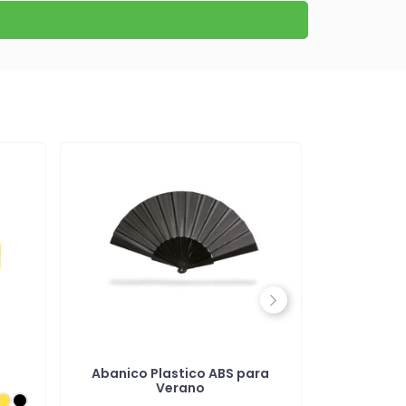
Next
Abanico Plastico ABS para
Abanico Pe
Verano
Todo C