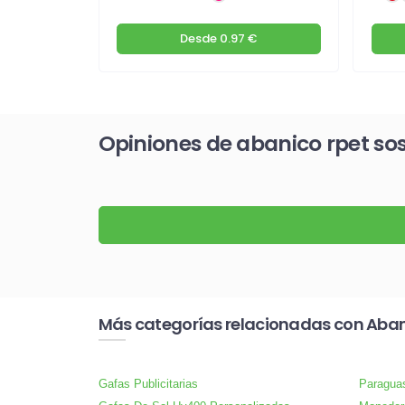
€
Desde
0.97 €
Opiniones de abanico rpet sos
Más categorías relacionadas con Aban
Gafas Publicitarias
Paragua