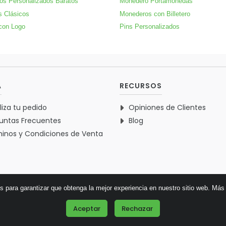
os Personalizados Baratos
Monedero Portamonedas
s Clásicos
Monederos con Billetero
con Logo
Pins Personalizados
A
RECURSOS
liza tu pedido
Opiniones de Clientes
untas Frecuentes
Blog
inos y Condiciones de Venta
es para garantizar que obtenga la mejor experiencia en nuestro sitio web.
Más 
© 2026 Verdementa.es - Todos los derechos reservados.
Aceptar
Rechazar