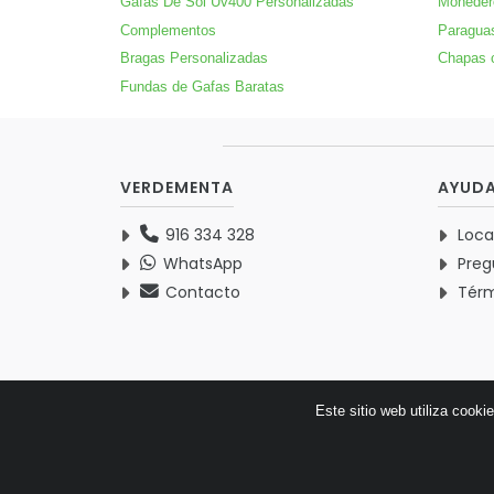
Gafas De Sol Uv400 Personalizadas
Moneder
Complementos
Paragua
Bragas Personalizadas
Chapas 
Fundas de Gafas Baratas
VERDEMENTA
AYUD
916 334 328
Loca
WhatsApp
Preg
Contacto
Térm
Este sitio web utiliza cooki