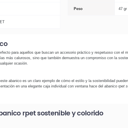
Peso
47 gr
PET
ico
fecto para aquellos que buscan un accesorio práctico y respetuoso con el m
 días más calurosos, sino que también demuestra un compromiso con la sosten
ualquier ocasión.
 este abanico es un claro ejemplo de cómo el estilo y la sostenibilidad puede
entación en una elegante caja individual con ventana hace del
abanico rpet s
anico rpet sostenible y colorido