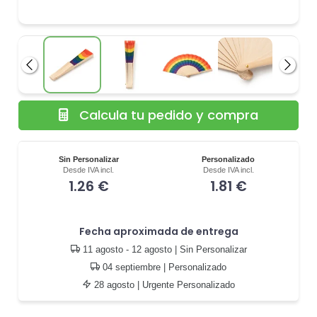
Anterior
Siguie
Calcula tu pedido y compra
Sin Personalizar
Personalizado
Desde IVA incl.
Desde IVA incl.
1.26 €
1.81 €
Fecha aproximada de entrega
11 agosto - 12 agosto
| Sin Personalizar
04 septiembre
| Personalizado
28 agosto
| Urgente Personalizado