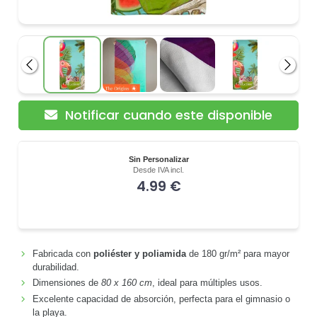
Anterior
Siguie
Notificar cuando este disponible
Sin Personalizar
Desde IVA incl.
4.99 €
Fabricada con
poliéster y poliamida
de 180 gr/m² para mayor
durabilidad.
Dimensiones de
80 x 160 cm
, ideal para múltiples usos.
Excelente capacidad de absorción, perfecta para el gimnasio o
la playa.