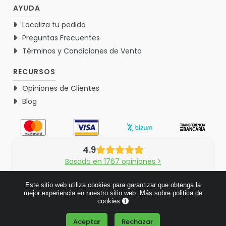
AYUDA
Localiza tu pedido
Preguntas Frecuentes
Términos y Condiciones de Venta
RECURSOS
Opiniones de Clientes
Blog
4.9
Basado en 1767 opiniones >
Este sitio web utiliza cookies para garantizar que obtenga la
mejor experiencia en nuestro sitio web.
Más sobre politica de
cookies
© 2026 Verdementa.es - Todos los derechos reservados.
Aceptar
Rechazar