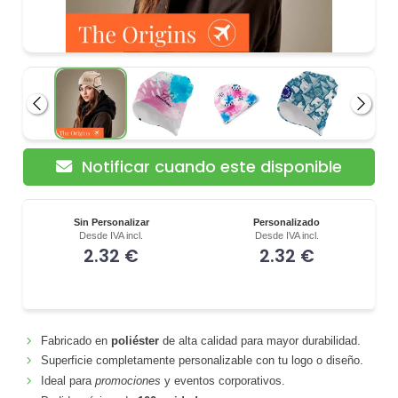
Anterior
Siguie
Notificar cuando este disponible
Sin Personalizar
Personalizado
Desde IVA incl.
Desde IVA incl.
2.32 €
2.32 €
Fabricado en
poliéster
de alta calidad para mayor durabilidad.
Superficie completamente personalizable con tu logo o diseño.
Ideal para
promociones
y eventos corporativos.