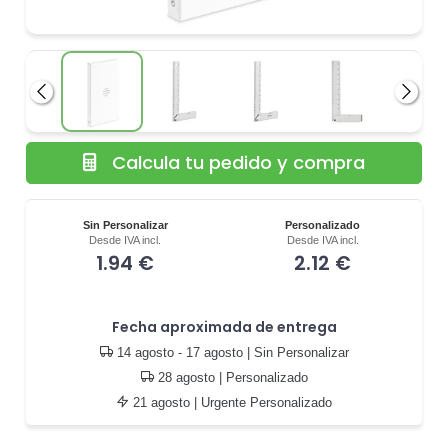
Anterior
Siguie
Calcula tu pedido y compra
Sin Personalizar
Personalizado
Desde IVA incl.
Desde IVA incl.
1.94 €
2.12 €
Fecha aproximada de entrega
14 agosto - 17 agosto
| Sin Personalizar
28 agosto
| Personalizado
21 agosto
| Urgente Personalizado