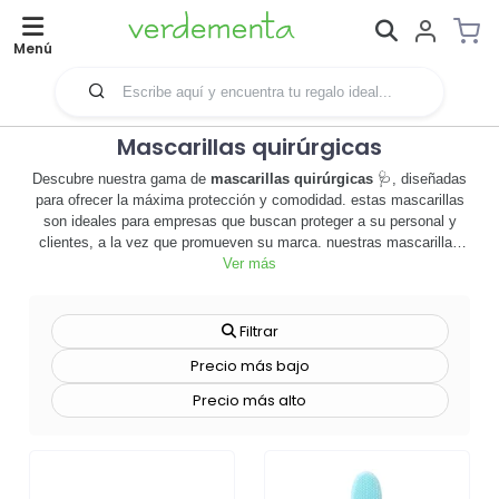
Menú
Mascarillas quirúrgicas
Descubre nuestra gama de
mascarillas quirúrgicas
🩺, diseñadas
para ofrecer la máxima protección y comodidad. estas mascarillas
son ideales para empresas que buscan proteger a su personal y
clientes, a la vez que promueven su marca. nuestras mascarillas
son
personalizables
, lo que significa que puedes añadir el logotipo
Ver más
de tu empresa o cualquier diseño que desees. además, están
fabricadas con materiales de alta calidad que garantizan su
durabilidad y eficacia. son fáciles de usar, cómodas y seguras, lo
Filtrar
que las convierte en una opción excelente para cualquier entorno
Precio más bajo
laboral. no sólo protegen, sino que también sirven como una potente
herramienta de
merchandising
🎯. aprovecha la oportunidad de
Precio más alto
destacar y mostrar tu compromiso con la salud y seguridad de
todos. ¡explora nuestra selección de mascarillas quirúrgicas
personalizables y haz tu pedido hoy mismo!