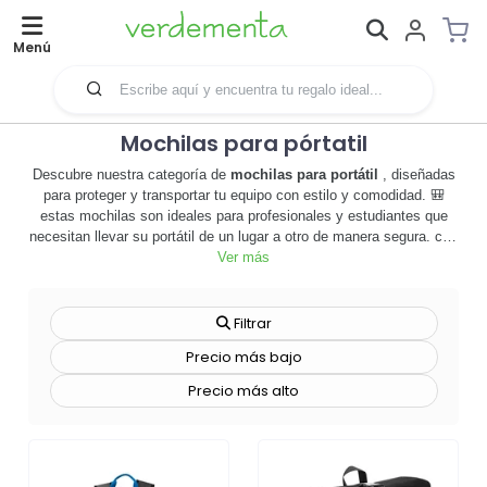
Menú
Mochilas para pórtatil
Descubre nuestra categoría de
mochilas para portátil
, diseñadas
para proteger y transportar tu equipo con estilo y comodidad. 🎒
estas mochilas son ideales para profesionales y estudiantes que
necesitan llevar su portátil de un lugar a otro de manera segura. con
una variedad de diseños y tamaños, nuestras mochilas se adaptan
Ver más
a todas las necesidades y estilos. además, ofrecen compartimentos
adicionales para guardar documentos, accesorios y otros
dispositivos electrónicos. pero eso no es todo, nuestras mochilas
Filtrar
para portátil son personalizables, lo que las convierte en una
Precio más bajo
herramienta de merchandising perfecta para tu empresa. 🚀 agrega
el logo de tu marca y haz que tus empleados o clientes se
Precio más alto
conviertan en embajadores de tu empresa allá donde vayan. no
esperes más, explora nuestra selección de mochilas para portátil y
encuentra la que mejor se adapte a tus necesidades. ¡haz clic ahora
y personaliza tu mochila con el logo de tu empresa!