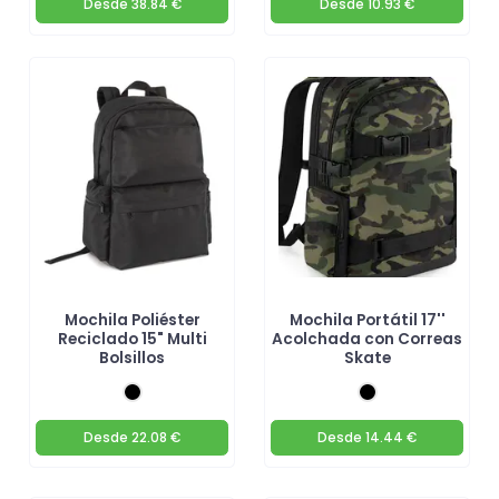
Desde
38.84 €
Desde
10.93 €
Mochila Poliéster
Mochila Portátil 17''
Reciclado 15" Multi
Acolchada con Correas
Bolsillos
Skate
Desde
22.08 €
Desde
14.44 €