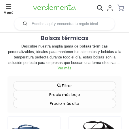
Menú
Bolsas térmicas
Descubre nuestra amplia gama de
bolsas térmicas
personalizables, ideales para mantener tus alimentos y bebidas a la
temperatura perfecta durante todo el día. estas bolsas son la
solución perfecta para empresas que buscan una forma efectiva de
promocionar su marca y al mismo tiempo proporcionar un producto
Ver más
útil y práctico a sus clientes. con una variedad de estilos y tamaños
disponibles, nuestras bolsas térmicas son perfectas para cualquier
ocasión, desde picnics y excursiones hasta eventos corporativos.
Filtrar
personaliza cada bolsa con el logo de tu empresa, un eslogan
Precio más bajo
atractivo o incluso un diseño único para hacer que tu marca
destaque. además, nuestras bolsas térmicas son duraderas y
Precio más alto
fáciles de limpiar, lo que las convierte en una inversión inteligente
para cualquier empresa. no pierdas la oportunidad de hacer que tu
marca sea visible y útil en la vida cotidiana de tus clientes. 🛍️
¡explora nuestra selección de
bolsas térmicas
ahora y comienza a
promocionar tu marca de una manera innovadora y efectiva!