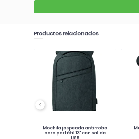
Productos relacionados
Previous
átil en
Mochila jaspeada antirrobo
Mo
clado
para portátil 13' con salida
USB