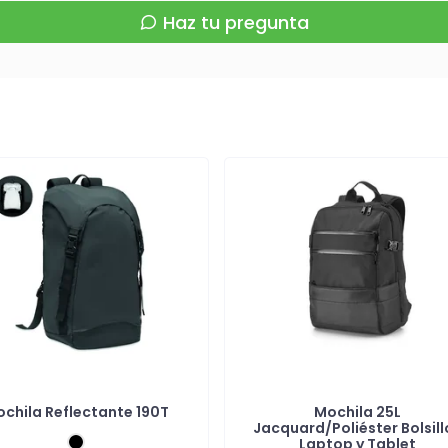
Haz tu pregunta
chila Reflectante 190T
Mochila 25L
Jacquard/Poliéster Bolsill
Laptop y Tablet