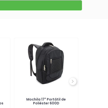
Next
Mochila 17" Portátil de
Mochila
os
Poliéster 600D
Po