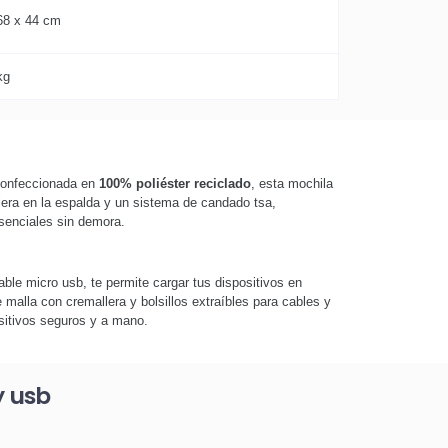
68 x 44 cm
kg
 Confeccionada en
100% poliéster reciclado
, esta mochila
llera en la espalda y un sistema de candado tsa,
esenciales sin demora.
ble micro usb, te permite cargar tus dispositivos en
 malla con cremallera y bolsillos extraíbles para cables y
ositivos seguros y a mano.
y usb