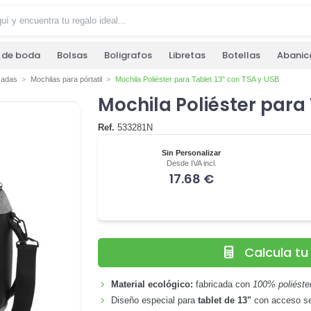
s de boda
Bolsas
Boligrafos
Libretas
Botellas
Abanic
zadas
Mochilas para pórtatil
Mochila Poliéster para Tablet 13" con TSA y USB
Mochila Poliéster para 
Ref.
533281N
Sin Personalizar
Desde IVA incl.
17.68 €
Calcula t
Material ecológico:
fabricada con
100% poliéster
Diseño especial para
tablet de 13"
con acceso se