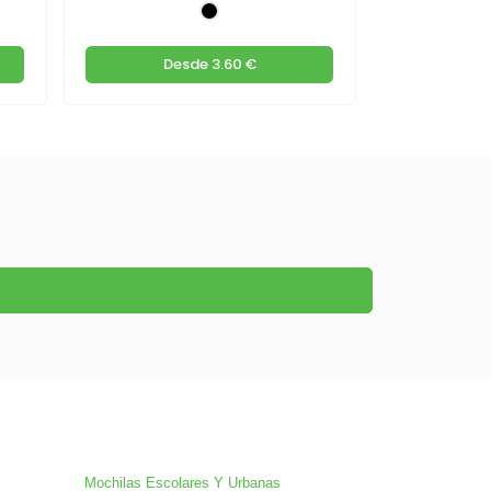
Desde
3.60 €
De
Mochilas Escolares Y Urbanas