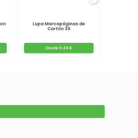
Next
con
Lupa Marcapáginas de
Palo S
Cartón 3X
Desde
0.48 €
D