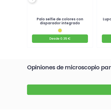
Previous
con 7
Palo selfie de colores con
Lupa
egla
disparador integrado
€
Desde
0.35 €
Opiniones de microscopio par