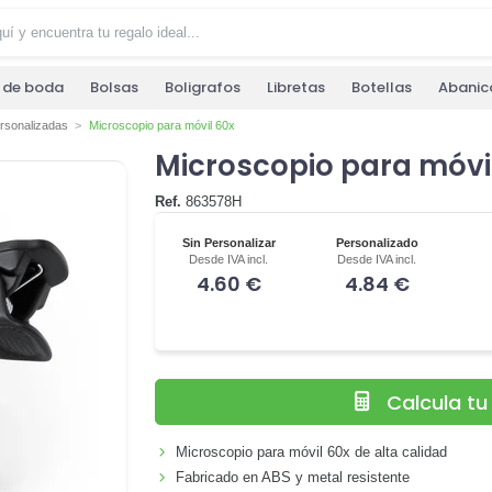
s de boda
Bolsas
Boligrafos
Libretas
Botellas
Abanic
rsonalizadas
Microscopio para móvil 60x
Microscopio para móvi
Ref.
863578H
Sin Personalizar
Personalizado
Desde IVA incl.
Desde IVA incl.
4.60 €
4.84 €
Calcula t
Microscopio para móvil 60x de alta calidad
Fabricado en ABS y metal resistente