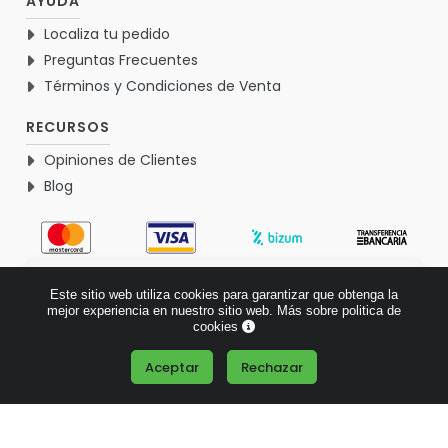
AYUDA
Localiza tu pedido
Preguntas Frecuentes
Términos y Condiciones de Venta
RECURSOS
Opiniones de Clientes
Blog
4.9
Este sitio web utiliza cookies para garantizar que obtenga la
Basado en 1767 opiniones >
mejor experiencia en nuestro sitio web.
Más sobre politica de
cookies
Aceptar
Rechazar
¿Tienes alguna pregunta?
© 2026 Verdementa.es - Todos los derechos reservados.