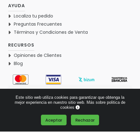
AYUDA
Localiza tu pedido
Preguntas Frecuentes
Términos y Condiciones de Venta
RECURSOS
Opiniones de Clientes
Blog
4.9
Este sitio web utiliza cookies para garantizar que obtenga la
Basado en 1767 opiniones >
mejor experiencia en nuestro sitio web.
Más sobre politica de
cookies
Aceptar
Rechazar
¿Tienes alguna pregunta?
© 2026 Verdementa.es - Todos los derechos reservados.