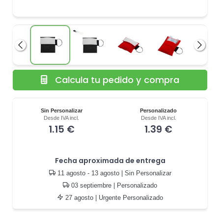
Anterior
Siguie
Calcula tu pedido y compra
Sin Personalizar
Personalizado
Desde IVA incl.
Desde IVA incl.
1.15 €
1.39 €
Fecha aproximada de entrega
11 agosto - 13 agosto
| Sin Personalizar
03 septiembre
| Personalizado
27 agosto
| Urgente Personalizado