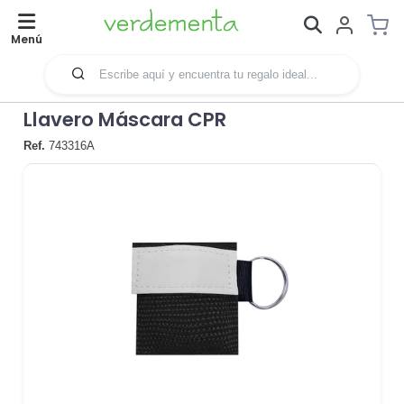
Menú
Llavero Máscara CPR
Ref.
743316A