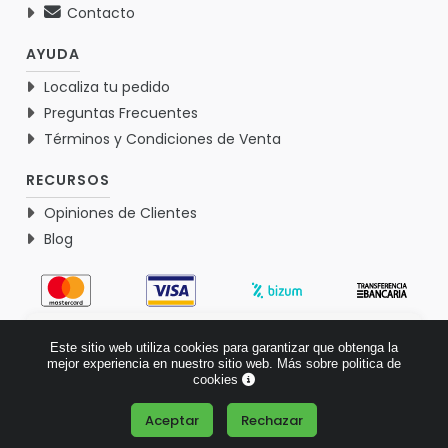
Contacto
AYUDA
Localiza tu pedido
Preguntas Frecuentes
Términos y Condiciones de Venta
RECURSOS
Opiniones de Clientes
Blog
4.9
Este sitio web utiliza cookies para garantizar que obtenga la
Basado en 1770 opiniones >
mejor experiencia en nuestro sitio web.
Más sobre politica de
cookies
Aceptar
Rechazar
¿Tienes alguna pregunta?