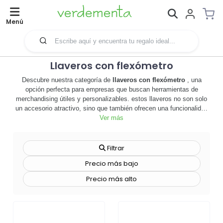
Menú
Llaveros con flexómetro
Descubre nuestra categoría de
llaveros con flexómetro
, una
opción perfecta para empresas que buscan herramientas de
merchandising útiles y personalizables. estos llaveros no son solo
un accesorio atractivo, sino que también ofrecen una funcionalidad
práctica con su flexómetro incorporado. ideal para empresas del
Ver más
sector de la construcción, diseño, arquitectura o cualquier industria
que requiera mediciones precisas al alcance de la mano.
personaliza estos llaveros con el logo de tu empresa, creando una
Filtrar
imagen de marca sólida y coherente. los llaveros con flexómetro
Precio más bajo
son una excelente manera de mantener tu marca en la mente de tus
clientes y prospectos, a la vez que les proporcionas una
Precio más alto
herramienta útil en su día a día. además, son un regalo promocional
perfecto para eventos corporativos, ferias o congresos. 📏🔑 no
esperes más, explora nuestra gama de
llaveros con flexómetro
y
descubre cómo pueden ayudar a potenciar la visibilidad de tu
marca. ¡haz tu pedido hoy mismo y comienza a disfrutar de los