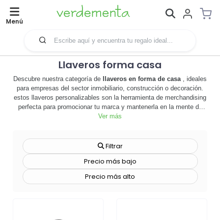
Menú
Llaveros forma casa
Descubre nuestra categoría de
llaveros en forma de casa
, ideales
para empresas del sector inmobiliario, construcción o decoración.
estos llaveros personalizables son la herramienta de merchandising
perfecta para promocionar tu marca y mantenerla en la mente de
tus clientes. 🏠 cada llavero es más que un simple accesorio, es
Ver más
una representación miniatura de la calidad y el compromiso que tu
empresa ofrece. además, su diseño en forma de casa aporta un
toque de originalidad y creatividad, diferenciándote de la
Filtrar
competencia. personalízalos con el logo de tu empresa, un mensaje
Precio más bajo
inspirador o cualquier diseño que refleje tu identidad de marca. los
llaveros en forma de casa son duraderos, prácticos y atractivos,
Precio más alto
convirtiéndose en un regalo promocional que tus clientes apreciarán
y utilizarán a diario. no esperes más,
impulsa la visibilidad de tu
marca
con nuestros llaveros personalizables en forma de casa.
¡explora la categoría y haz tu pedido hoy!