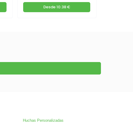
Desde
10.38 €
D
Huchas Personalizadas