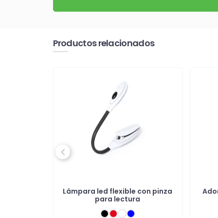
Productos relacionados
Previous
mesa de
Lámpara led flexible con pinza
Ador
para lectura