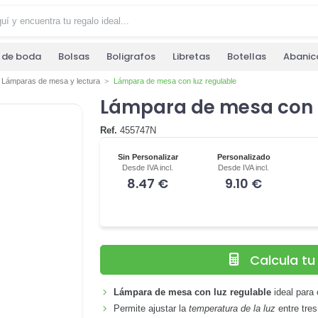
s de boda
Bolsas
Boligrafos
Libretas
Botellas
Abanic
Lámparas de mesa y lectura
Lámpara de mesa con luz regulable
Lámpara de mesa con l
Ref.
455747N
Sin Personalizar
Personalizado
Desde IVA incl.
Desde IVA incl.
8.47 €
9.10 €
Calcula t
Lámpara de mesa con luz regulable
ideal para
Permite ajustar la
temperatura de la luz
entre tre