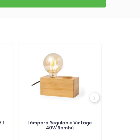
Next
.1
Lámpara Regulable Vintage
Lámpara 3
40W Bambú
Re