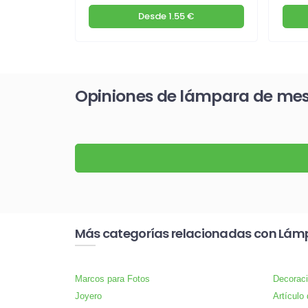
€
Desde
1.55 €
Opiniones de lámpara de mesa
Más categorías relacionadas con Lámp
Marcos para Fotos
Decoraci
Joyero
Artículo