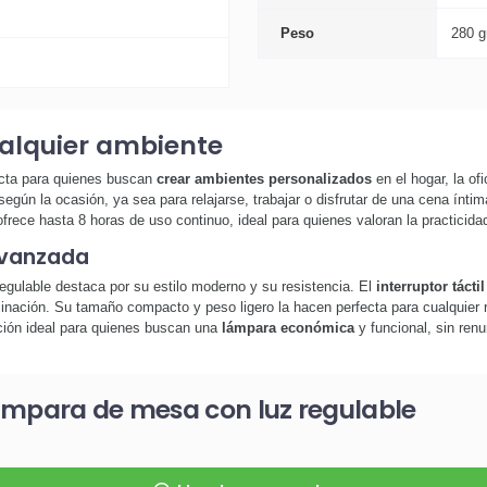
Peso
280 g
ualquier ambiente
ecta para quienes buscan
crear ambientes personalizados
en el hogar, la of
o según la ocasión, ya sea para relajarse, trabajar o disfrutar de una cena ínt
frece hasta 8 horas de uso continuo, ideal para quienes valoran la practicida
avanzada
egulable destaca por su estilo moderno y su resistencia. El
interruptor táctil
inación. Su tamaño compacto y peso ligero la hacen perfecta para cualquier ri
cción ideal para quienes buscan una
lámpara económica
y funcional, sin renu
ámpara de mesa con luz regulable